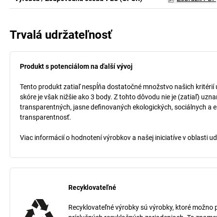
Trvalá udržateľnosť
Produkt s potenciálom na ďalší vývoj
Tento produkt zatiaľ nespĺňa dostatočné množstvo našich kritérií
skóre je však nižšie ako 3 body. Z tohto dôvodu nie je (zatiaľ) uz
transparentných, jasne definovaných ekologických, sociálnych a ek
transparentnosť.
Viac informácií o hodnotení výrobkov a našej iniciatíve v oblasti u
Recyklovateľné
Recyklovateľné výrobky sú výrobky, ktoré možno po 