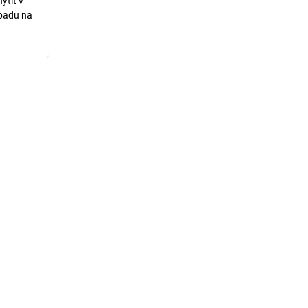
ytiť v
dpadu na