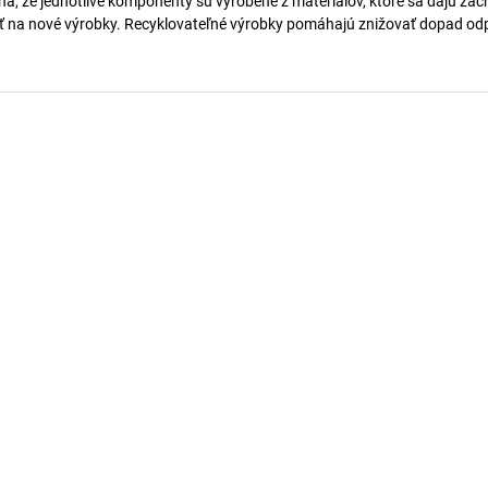
, že jednotlivé komponenty sú vyrobené z materiálov, ktoré sa dajú zach
ať na nové výrobky. Recyklovateľné výrobky pomáhajú znižovať dopad o