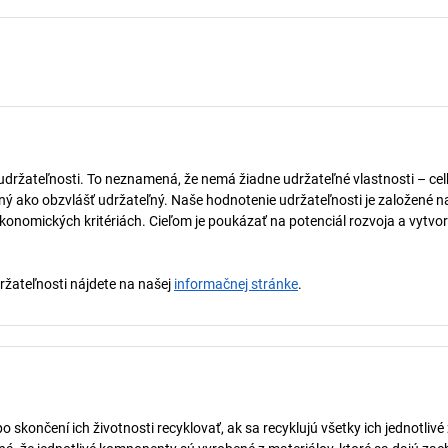
 udržateľnosti. To neznamená, že nemá žiadne udržateľné vlastnosti – ce
naný ako obzvlášť udržateľný. Naše hodnotenie udržateľnosti je založené n
onomických kritériách. Cieľom je poukázať na potenciál rozvoja a vytvor
držateľnosti nájdete na našej
informačnej stránke
.
skončení ich životnosti recyklovať, ak sa recyklujú všetky ich jednotlivé 