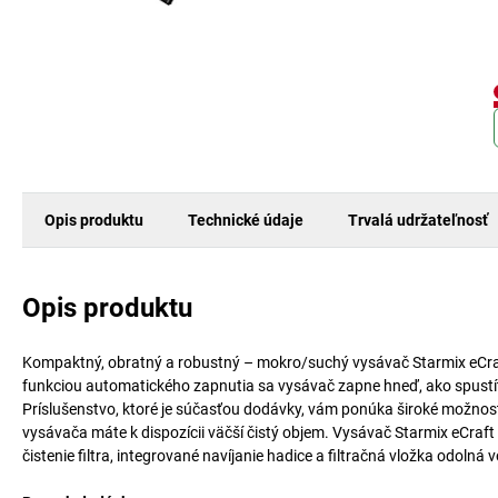
Opis produktu
Technické údaje
Trvalá udržateľnosť
Opis produktu
Kompaktný, obratný a robustný – mokro/suchý vysávač Starmix eCra
funkciou automatického zapnutia sa vysávač zapne hneď, ako spustíte 
Príslušenstvo, ktoré je súčasťou dodávky, vám ponúka široké možnosti
vysávača máte k dispozícii väčší čistý objem. Vysávač Starmix eCraft
čistenie filtra, integrované navíjanie hadice a filtračná vložka odolná v