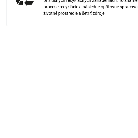
príslušných recyklačných zariadeniach. To znamená
procese recyklácie a následne opätovne spracov
životné prostredie a šetriť zdroje.