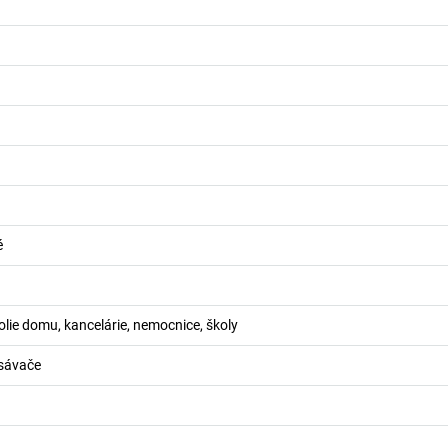
é
kolie domu, kancelárie, nemocnice, školy
sávače