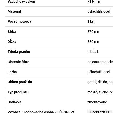
Vzduchový výkon
71
l/min
Materiál
ušľachtilá oceľ
Počet motorov
1
ks
Šírka
370
mm
Dĺžka
380
mm
Trieda prachu
trieda L
Čistenie filtra
poloautomatick
Farba
ušľachtilá oceľ
Oblasť použitia
garáž, dielňa, o
Typ produktu
mokré/suché vy
Dodávka
zmontované
Výrobca / Zodpovedná osoba v EÚ (GPSR)
Zobraziť PDF