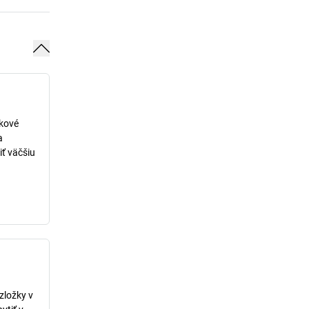
lkové
a
iť väčšiu
zložky v