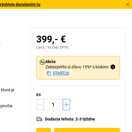
 rýchlym doručením tu
399,- €
–
Cena /
ks
(bez DPH)
Akcia
Zabezpečte si zľavu 15%* s kódom:
i
START26
ktoré je
KS
apnutia
Dodacia lehota
:
2-3 týždne