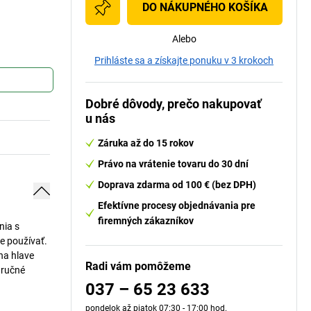
DO NÁKUPNÉHO KOŠÍKA
Alebo
Prihláste sa a získajte ponuku v 3 krokoch
Dobré dôvody, prečo nakupovať
u nás
Záruka až do 15 rokov
Právo na vrátenie tovaru do 30 dní
Doprava zdarma od 100 € (bez DPH)
Efektívne procesy objednávania pre
firemných zákazníkov
nia s
e používať.
na hlave
Radi vám pomôžeme
 ručné
037 – 65 23 633
pondelok až piatok 07:30 - 17:00 hod.