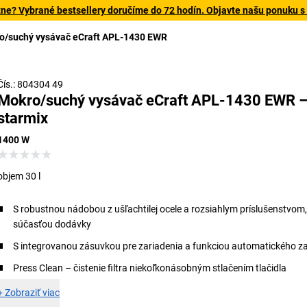
tne? Vybrané bestsellery doručíme do 72 hodín. Objavte našu ponuku s
o/suchý vysávač eCraft APL-1430 EWR
Čís.: 804304 49
Mokro/suchý vysávač eCraft APL-1430 EWR 
starmix
1400 W
objem 30 l
S robustnou nádobou z ušľachtilej ocele a rozsiahlym príslušenstvom, 
súčasťou dodávky
S integrovanou zásuvkou pre zariadenia a funkciou automatického z
Press Clean – čistenie filtra niekoľkonásobným stlačením tlačidla
+
Zobraziť viac