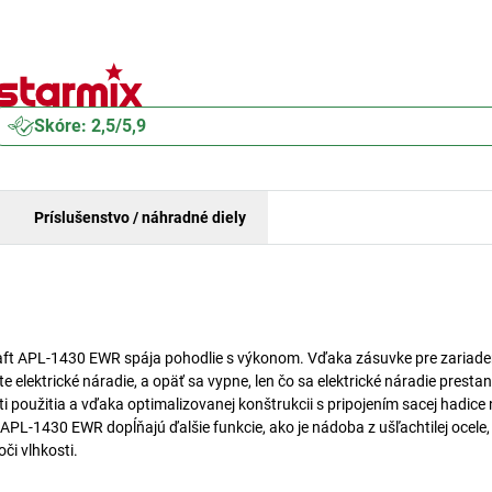
Skóre: 2,5/5,9
Príslušenstvo / náhradné diely
ft APL-1430 EWR spája pohodlie s výkonom. Vďaka zásuvke pre zariade
elektrické náradie, a opäť sa vypne, len čo sa elektrické náradie prestan
 použitia a vďaka optimalizovanej konštrukcii s pripojením sacej hadice 
 APL-1430 EWR dopĺňajú ďalšie funkcie, ako je nádoba z ušľachtilej ocele,
oči vlhkosti.