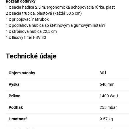
Rozsah dodávky:
1 x sacia hadica 2,5 m, ergonomická uchopovacia rúrka, plast
2 x sacia trubica, plastová (každá 50,5 cm)
1 x pripojovací nátrubok
1 x podlahová hubica so štetinovým a gumovými lištami
1 x štrbinová hubica 22,5 cm
1 x flísový filter FBV 30
Technické údaje
Objem nádoby
30
l
Výška
640
mm
Príkon
1400
Watt
Podtlak
255
mbar
Hmotnosť
9.57
kg