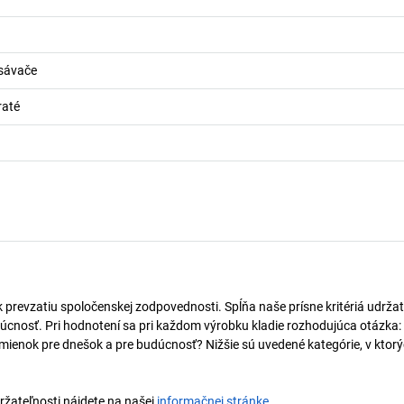
sávače
raté
k prevzatiu spoločenskej zodpovednosti. Spĺňa naše prísne kritériá udržat
úcnosť. Pri hodnotení sa pri každom výrobku kladie rozhodujúca otázka:
mienok pre dnešok a pre budúcnosť? Nižšie sú uvedené kategórie, v ktorý
držateľnosti nájdete na našej
informačnej stránke
.