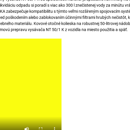
idáciu odpadu si poradí s viac ako 300 l znečistenej vody za minútu vr
EKA zabezpečuje kompatibilitu s týmto veľmi rozšíreným spojovacím sys
red poškodením alebo zablokovaním účinnými filtrami hrubých nečistôt, k
ebného materiálu. Kovové otočné kolieska na robustnej 50-litrovej nádob
émovú prepravu vysávača NT 50/1 K z vozidla na miesto použitia a späť.