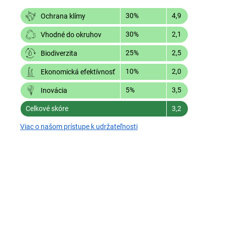
30%
4,9
Ochrana klímy
30%
2,1
Vhodné do okruhov
25%
2,5
Biodiverzita
10%
2,0
Ekonomická efektívnosť
5%
3,5
Inovácia
Celkové skóre
3,2
Viac o našom prístupe k udržateľnosti