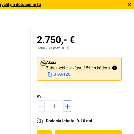
 rýchlym doručením tu
2.750,- €
Cena /
ks
(bez DPH)
Akcia
Zabezpečte si zľavu 15%* s kódom:
i
START26
KS
Dodacia lehota
:
9-10 dni