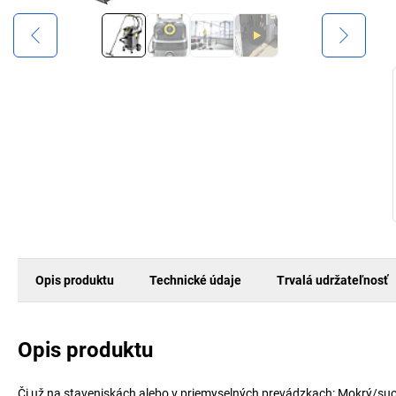
Opis produktu
Technické údaje
Trvalá udržateľnosť
Opis produktu
Či už na staveniskách alebo v priemyselných prevádzkach: Mokrý/suc