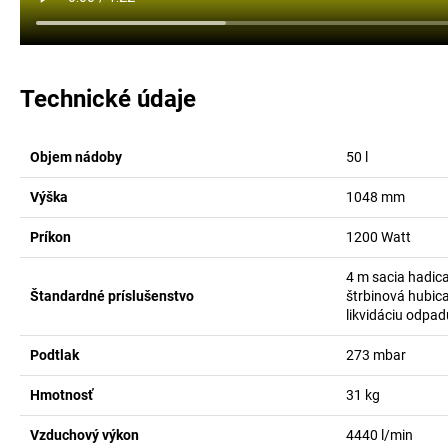
Technické údaje
Objem nádoby
50
l
Výška
1048
mm
Príkon
1200
Watt
4 m sacia hadic
Štandardné príslušenstvo
štrbinová hubica
likvidáciu odpad
Podtlak
273
mbar
Hmotnosť
31
kg
Vzduchový výkon
4440
l/min