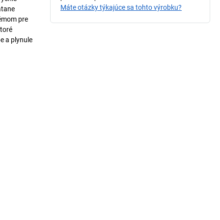
Máte otázky týkajúce sa tohto výrobku?
átane
témom pre
toré
e a plynule