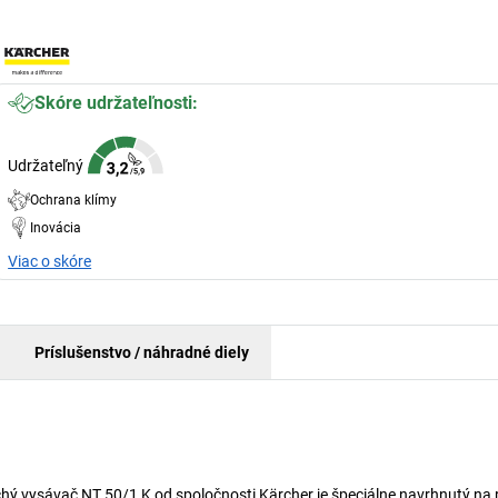
Skóre udržateľnosti:
Udržateľný
Ochrana klímy
Inovácia
Viac o skóre
Príslušenstvo / náhradné diely
hý vysávač NT 50/1 K od spoločnosti Kärcher je špeciálne navrhnutý na 