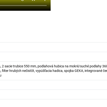
a, 2 sacie trubice 550 mm, podlahová hubica na mokré/suché podlahy 3
, filter hrubých nečistôt, vypúšťacia hadica, spojka GEKA, integrované č
u