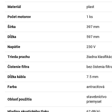
Materiál
plast
Počet motorov
1
ks
Šírka
397
mm
Dĺžka
597
mm
Napätie
230
V
Trieda prachu
žiadna klasifikác
Čistenie filtra
bez čistenia filtr
Dĺžka kábla
7.5
mm
Farba
antracitová
stavebníctvo
Oblasť použitia
priemysel
Hladina akustického tlaku
67
dB(A)