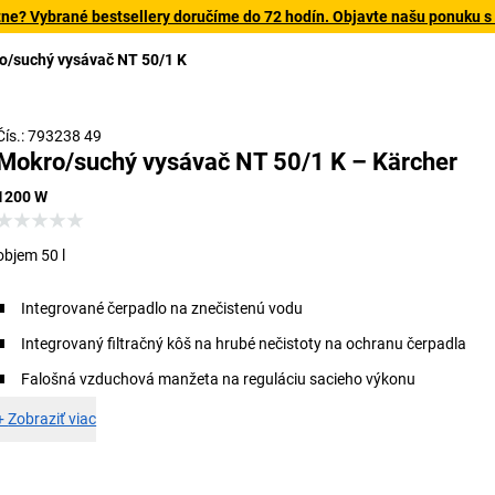
tne? Vybrané bestsellery doručíme do 72 hodín. Objavte našu ponuku s
o/suchý vysávač NT 50/1 K
Čís.: 793238 49
Mokro/suchý vysávač NT 50/1 K – Kärcher
1200 W
objem 50 l
Integrované čerpadlo na znečistenú vodu
Integrovaný filtračný kôš na hrubé nečistoty na ochranu čerpadla
Falošná vzduchová manžeta na reguláciu sacieho výkonu
+
Zobraziť viac