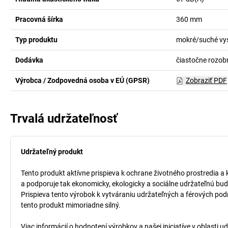
Pracovná šírka
360
mm
Typ produktu
mokré/suché vy
Dodávka
čiastočne rozob
Výrobca / Zodpovedná osoba v EÚ (GPSR)
Zobraziť PDF
Trvalá udržateľnosť
Udržateľný produkt
Tento produkt aktívne prispieva k ochrane životného prostredia a 
a podporuje tak ekonomicky, ekologicky a sociálne udržateľnú bud
Prispieva tento výrobok k vytváraniu udržateľných a férových pod
tento produkt mimoriadne silný.
Viac informácií o hodnotení výrobkov a našej iniciatíve v oblasti u