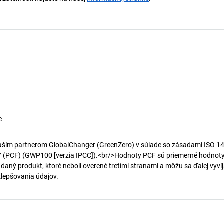
e
aším partnerom GlobalChanger (GreenZero) v súlade so zásadami ISO 1
7 (PCF) (GWP100 [verzia IPCC]).<br/>Hodnoty PCF sú priemerné hodnot
 daný produkt, ktoré neboli overené tretími stranami a môžu sa ďalej vyvíj
 zlepšovania údajov.