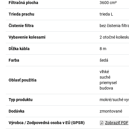
Filtračná plocha
3600
cm²
Trieda prachu
trieda L
Čistenie filtra
bez čistenia filtr
Vybavenie kolesami
2 otočné koliesk
Dĺžka kábla
8
m
Farba
šedá
vlhké
suché
Oblasť použitia
priemysel
budova
Typ produktu
mokré/suché vy
Dodávka
zmontované
Výrobca / Zodpovedná osoba v EÚ (GPSR)
Zobraziť PDF