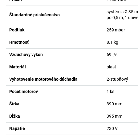
systém s Ø 35 mm
Štandardné príslušenstvo
po 0,5 m, 1 univ
Podtlak
259
mbar
Hmotnosť
8.1
kg
Vzduchový výkon
69
l/s
Materiál
plast
Vyhotovenie motorového dúchadla
2-stupňový
Počet motorov
1
ks
Šírka
390
mm
Dĺžka
395
mm
Napätie
230
V