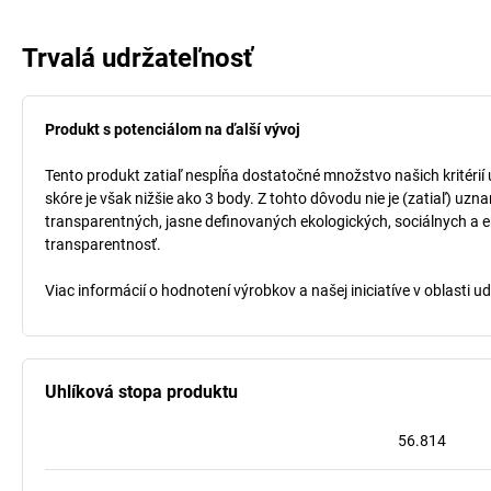
Trvalá udržateľnosť
Produkt s potenciálom na ďalší vývoj
Tento produkt zatiaľ nespĺňa dostatočné množstvo našich kritérií
skóre je však nižšie ako 3 body. Z tohto dôvodu nie je (zatiaľ) uz
transparentných, jasne definovaných ekologických, sociálnych a ek
transparentnosť.
Viac informácií o hodnotení výrobkov a našej iniciatíve v oblasti u
Uhlíková stopa produktu
56.814