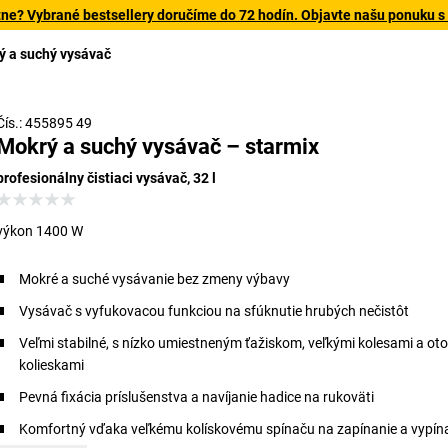
tne? Vybrané bestsellery doručíme do 72 hodín. Objavte našu ponuku s
ý a suchý vysávač
Čís.: 455895 49
Mokrý a suchý vysávač – starmix
profesionálny čistiaci vysávač, 32 l
výkon 1400 W
Mokré a suché vysávanie bez zmeny výbavy
Vysávač s vyfukovacou funkciou na sfúknutie hrubých nečistôt
Veľmi stabilné, s nízko umiestneným ťažiskom, veľkými kolesami a ot
kolieskami
Pevná fixácia príslušenstva a navíjanie hadice na rukoväti
Komfortný vďaka veľkému kolískovému spínaču na zapínanie a vypín