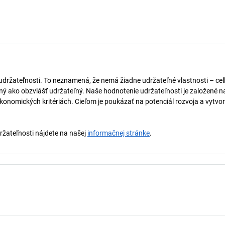
 udržateľnosti. To neznamená, že nemá žiadne udržateľné vlastnosti – ce
naný ako obzvlášť udržateľný. Naše hodnotenie udržateľnosti je založené n
onomických kritériách. Cieľom je poukázať na potenciál rozvoja a vytvor
držateľnosti nájdete na našej
informačnej stránke
.