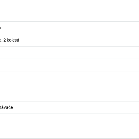
a
a, 2 kolesá
sávače