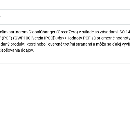
e
aším partnerom GlobalChanger (GreenZero) v súlade so zásadami ISO 1
7 (PCF) (GWP100 [verzia IPCC]).<br/>Hodnoty PCF sú priemerné hodnot
 daný produkt, ktoré neboli overené tretími stranami a môžu sa ďalej vyvíj
 zlepšovania údajov.