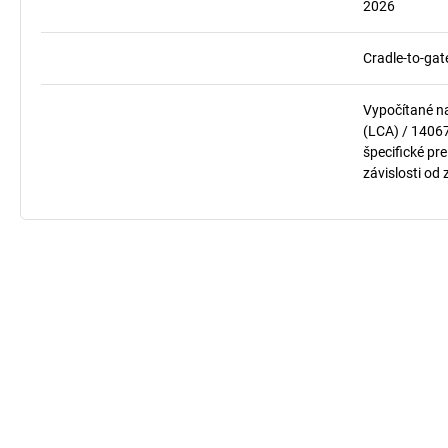
2026
Cradle-to-gat
Vypočítané n
(LCA) / 1406
špecifické pre
závislosti od