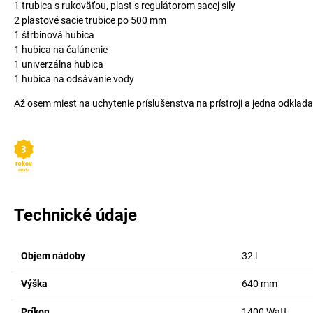
1 trubica s rukoväťou, plast s regulátorom sacej sily
2 plastové sacie trubice po 500 mm
1 štrbinová hubica
1 hubica na čalúnenie
1 univerzálna hubica
1 hubica na odsávanie vody
Až osem miest na uchytenie príslušenstva na prístroji a jedna odklad
Technické údaje
Objem nádoby
32
l
Výška
640
mm
Príkon
1400
Watt