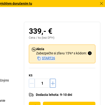
 rýchlym doručením tu
339,- €
Cena /
ks
(bez DPH)
Akcia
Zabezpečte si zľavu 15%* s kódom:
i
START26
KS
očnými
Dodacia lehota
:
9-10 dni
anie