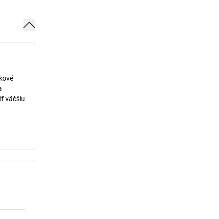
lkové
a
iť väčšiu