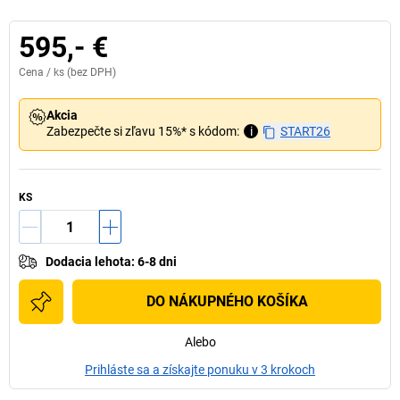
595,- €
Cena /
ks
(bez DPH)
Akcia
Zabezpečte si zľavu 15%* s kódom:
i
START26
KS
Dodacia lehota
:
6-8 dni
DO NÁKUPNÉHO KOŠÍKA
Alebo
Prihláste sa a získajte ponuku v 3 krokoch