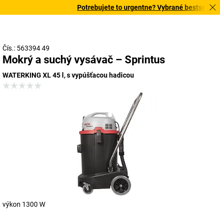
Potrebujete to urgentne? Vybrané bestsellery 
Čís.: 563394 49
Mokrý a suchý vysávač – Sprintus
WATERKING XL 45 l, s vypúšťacou hadicou
výkon 1300 W