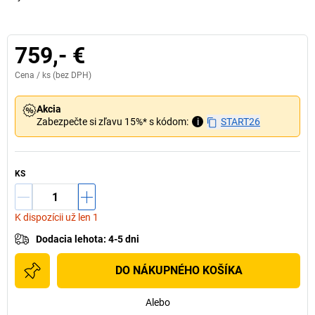
759,- €
Cena /
ks
(bez DPH)
Akcia
Zabezpečte si zľavu 15%* s kódom:
i
START26
KS
K dispozícii už len 1
Dodacia lehota
:
4-5 dni
DO NÁKUPNÉHO KOŠÍKA
Alebo