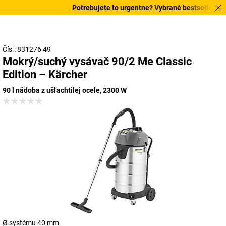
Potrebujete to urgentne? Vybrané bestsellery dor
Čís.: 831276 49
Mokrý/suchý vysávač 90/2 Me Classic
Edition – Kärcher
90 l nádoba z ušľachtilej ocele, 2300 W
Ø systému 40 mm