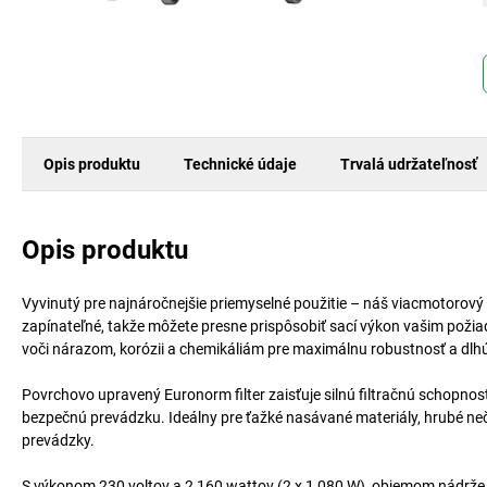
Opis produktu
Technické údaje
Trvalá udržateľnosť
Opis produktu
Vyvinutý pre najnáročnejšie priemyselné použitie – náš viacmotorový
zapínateľné, takže môžete presne prispôsobiť sací výkon vašim pož
voči nárazom, korózii a chemikáliám pre maximálnu robustnosť a dlhú
Povrchovo upravený Euronorm filter zaisťuje silnú filtračnú schopnos
bezpečnú prevádzku. Ideálny pre ťažké nasávané materiály, hrubé neči
prevádzky.
S výkonom 230 voltov a 2 160 wattov (2 x 1 080 W), objemom nádrže 