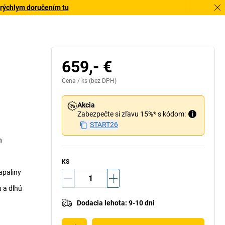
 rýchlym doručením tu
659,- €
Cena /
ks
(bez DPH)
Akcia
Zabezpečte si zľavu 15%* s kódom:
i
START26
n
KS
apaliny
u a dlhú
Dodacia lehota
:
9-10 dni