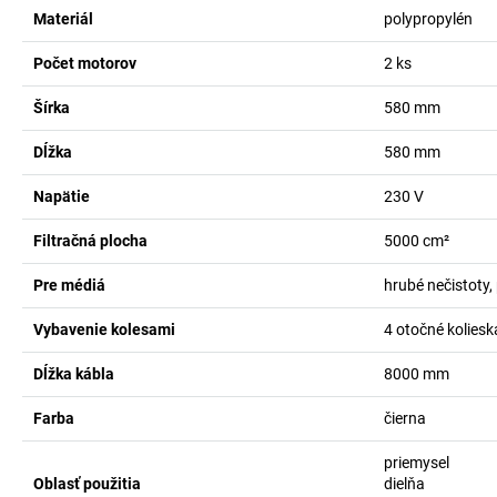
Materiál
polypropylén
Počet motorov
2
ks
Šírka
580
mm
Dĺžka
580
mm
Napätie
230
V
Filtračná plocha
5000
cm²
Pre médiá
hrubé nečistoty,
Vybavenie kolesami
4 otočné koliesk
Dĺžka kábla
8000
mm
Farba
čierna
priemysel
Oblasť použitia
dielňa