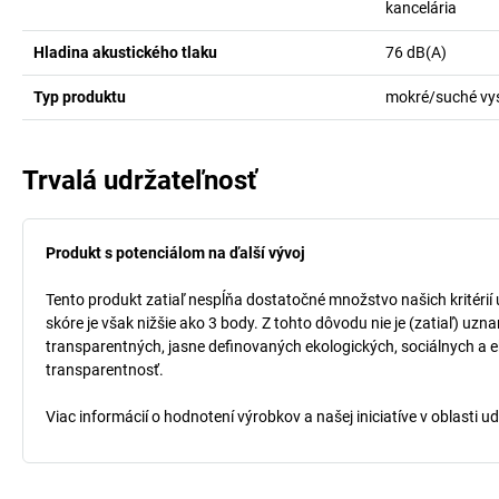
kancelária
Hladina akustického tlaku
76
dB(A)
Typ produktu
mokré/suché vy
Trvalá udržateľnosť
Produkt s potenciálom na ďalší vývoj
Tento produkt zatiaľ nespĺňa dostatočné množstvo našich kritérií
skóre je však nižšie ako 3 body. Z tohto dôvodu nie je (zatiaľ) uz
transparentných, jasne definovaných ekologických, sociálnych a ek
transparentnosť.
Viac informácií o hodnotení výrobkov a našej iniciatíve v oblasti u