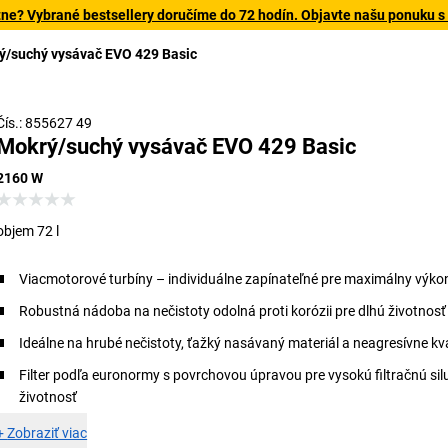
tne? Vybrané bestsellery doručíme do 72 hodín. Objavte našu ponuku s
ý/suchý vysávač EVO 429 Basic
Čís.: 855627 49
Mokrý/suchý vysávač EVO 429 Basic
2160 W
objem 72 l
Viacmotorové turbíny – individuálne zapínateľné pre maximálny výko
Robustná nádoba na nečistoty odolná proti korózii pre dlhú životnosť
Ideálne na hrubé nečistoty, ťažký nasávaný materiál a neagresívne kv
Filter podľa euronormy s povrchovou úpravou pre vysokú filtračnú sil
životnosť
+
Zobraziť viac