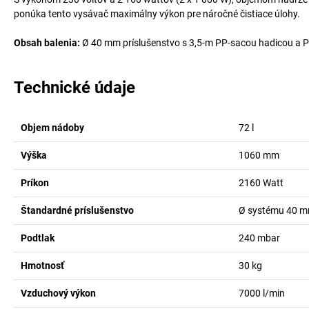
ponúka tento vysávač maximálny výkon pre náročné čistiace úlohy.
Obsah balenia:
Ø 40 mm príslušenstvo s 3,5-m PP-sacou hadicou a P
Technické údaje
Objem nádoby
72
l
Výška
1060
mm
Príkon
2160
Watt
Štandardné príslušenstvo
Ø systému 40 mm,
Podtlak
240
mbar
Hmotnosť
30
kg
Vzduchový výkon
7000
l/min