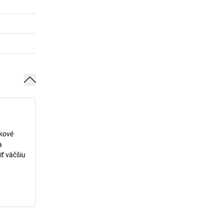
lkové
a
iť väčšiu