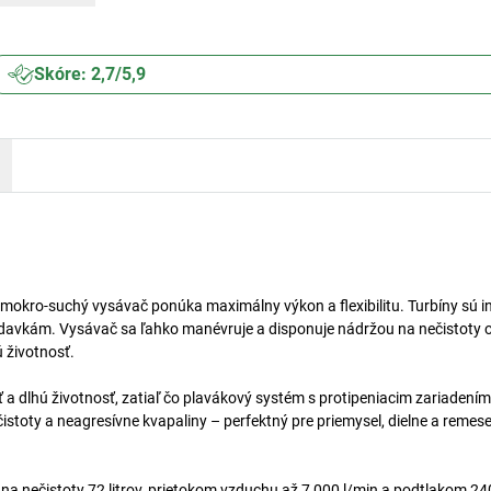
Skóre: 2,7/5,9
 mokro-suchý vysávač ponúka maximálny výkon a flexibilitu. Turbíny sú i
iadavkám. Vysávač sa ľahko manévruje a disponuje nádržou na nečistoty 
 životnosť.
ť a dlhú životnosť, zatiaľ čo plavákový systém s protipeniacim zariadení
stoty a neagresívne kvapaliny – perfektný pre priemysel, dielne a remes
na nečistoty 72 litrov, prietokom vzduchu až 7 000 l/min a podtlakom 2