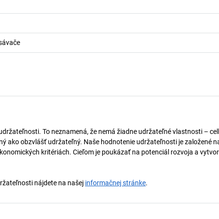
sávače
 udržateľnosti. To neznamená, že nemá žiadne udržateľné vlastnosti – ce
naný ako obzvlášť udržateľný. Naše hodnotenie udržateľnosti je založené n
onomických kritériách. Cieľom je poukázať na potenciál rozvoja a vytvor
držateľnosti nájdete na našej
informačnej stránke
.