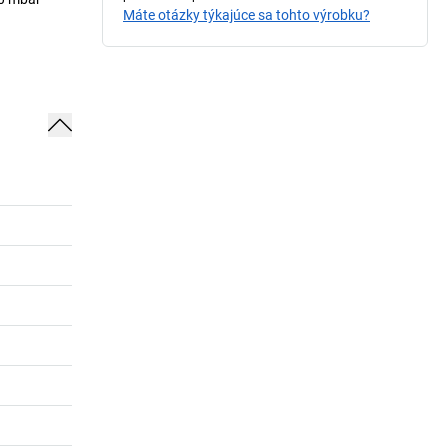
Máte otázky týkajúce sa tohto výrobku?