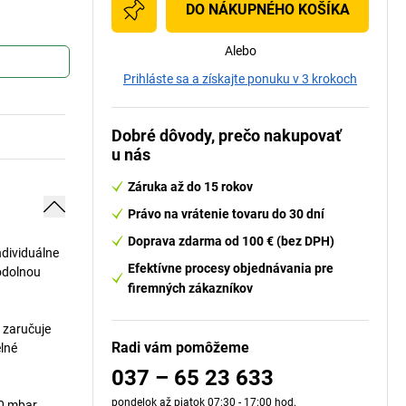
DO NÁKUPNÉHO KOŠÍKA
Alebo
Prihláste sa a získajte ponuku v 3 krokoch
Dobré dôvody, prečo nakupovať
u nás
Záruka až do 15 rokov
Právo na vrátenie tovaru do 30 dní
Doprava zdarma od 100 € (bez DPH)
ndividuálne
Efektívne procesy objednávania pre
odolnou
firemných zákazníkov
m zaručuje
Radi vám pomôžeme
elné
037 – 65 23 633
pondelok až piatok 07:30 - 17:00 hod.
40 mbar