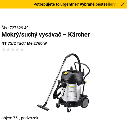
Potrebujete to urgentne? Vybrané bestsellery doručím
Čís.: 727629 49
Mokrý/suchý vysávač – Kärcher
NT 75/2 Tact² Me 2760 W
objem 75 l, podvozok