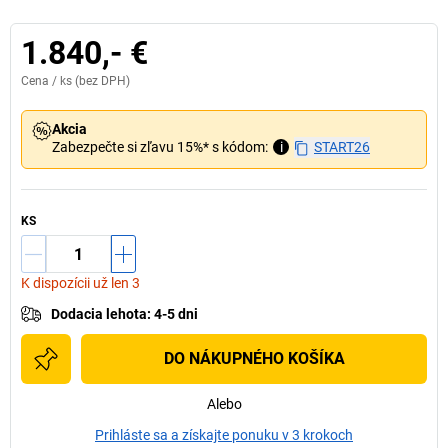
1.840,- €
Cena /
ks
(bez DPH)
Akcia
Zabezpečte si zľavu 15%* s kódom:
i
START26
KS
K dispozícii už len 3
Dodacia lehota
:
4-5 dni
DO NÁKUPNÉHO KOŠÍKA
Alebo
Prihláste sa a získajte ponuku v 3 krokoch