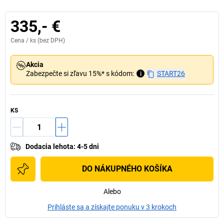
335,- €
Cena /
ks
(bez DPH)
Akcia
Zabezpečte si zľavu 15%* s kódom:
i
START26
KS
Dodacia lehota
:
4-5 dni
DO NÁKUPNÉHO KOŠÍKA
Alebo
Prihláste sa a získajte ponuku v 3 krokoch