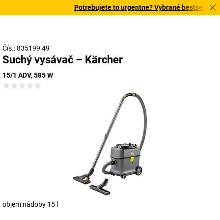
Potrebujete to urgentne? Vybrané bestsellery do
Čís.: 835199 49
Suchý vysávač – Kärcher
15/1 ADV, 585 W
objem nádoby 15 l