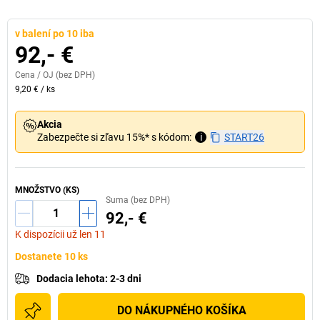
v balení po 10 iba
92,- €
Cena /
OJ
(bez DPH)
9,20 €
/
ks
Akcia
Zabezpečte si zľavu 15%* s kódom:
i
START26
MNOŽSTVO (KS)
Suma (bez DPH)
92,- €
K dispozícii už len 11
Dostanete 10 ks
Dodacia lehota
:
2-3 dni
DO NÁKUPNÉHO KOŠÍKA