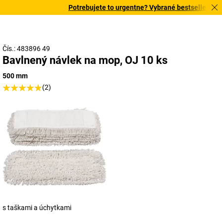
Potrebujete to urgentne? Vybrané bestsellery doru
Čís.: 483896 49
Bavlnený návlek na mop, OJ 10 ks
500 mm
(2)
s taškami a úchytkami