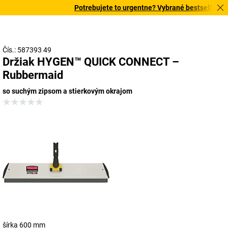
Potrebujete to urgentne? Vybrané bestsellery do
Čís.: 587393 49
Držiak HYGEN™ QUICK CONNECT –
Rubbermaid
so suchým zipsom a stierkovým okrajom
šírka 600 mm