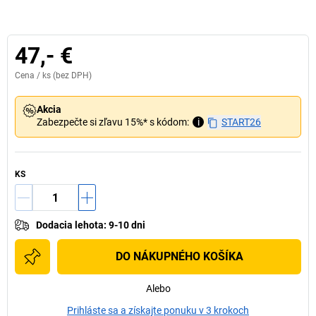
47,- €
Cena /
ks
(bez DPH)
Akcia
Zabezpečte si zľavu 15%* s kódom:
i
START26
KS
Dodacia lehota
:
9-10 dni
DO NÁKUPNÉHO KOŠÍKA
Alebo
Prihláste sa a získajte ponuku v 3 krokoch