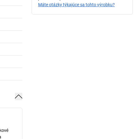
Máte otázky týkajúce sa tohto výrobku?
lkové
a