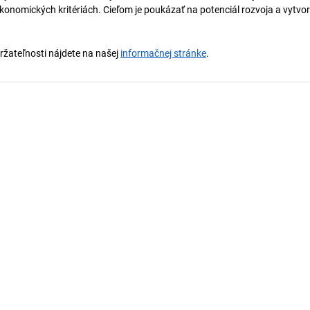
onomických kritériách. Cieľom je poukázať na potenciál rozvoja a vytvor
držateľnosti nájdete na našej
informačnej stránke
.