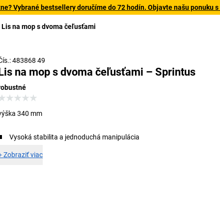
tne? Vybrané bestsellery doručíme do 72 hodín. Objavte našu ponuku s
Lis na mop s dvoma čeľusťami
Čís.: 483868 49
Lis na mop s dvoma čeľusťami – Sprintus
robustné
výška 340 mm
Vysoká stabilita a jednoduchá manipulácia
+
Zobraziť viac