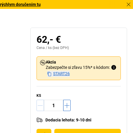
 rýchlym doručením tu
62,- €
Cena /
ks
(bez DPH)
Akcia
Zabezpečte si zľavu 15%* s kódom:
i
START26
KS
Dodacia lehota
:
9-10 dni