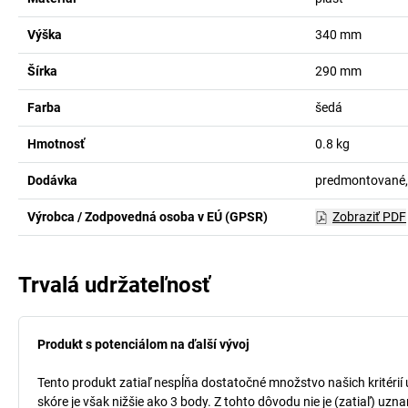
Výška
340
mm
Šírka
290
mm
Farba
šedá
Hmotnosť
0.8
kg
Dodávka
predmontované,
Výrobca / Zodpovedná osoba v EÚ (GPSR)
Zobraziť PDF
Trvalá udržateľnosť
Produkt s potenciálom na ďalší vývoj
Tento produkt zatiaľ nespĺňa dostatočné množstvo našich kritérií
skóre je však nižšie ako 3 body. Z tohto dôvodu nie je (zatiaľ) uz