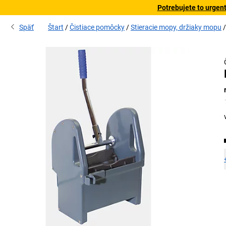
Potrebujete to urgen
Späť
Štart
Čistiace pomôcky
Stieracie mopy, držiaky mopu