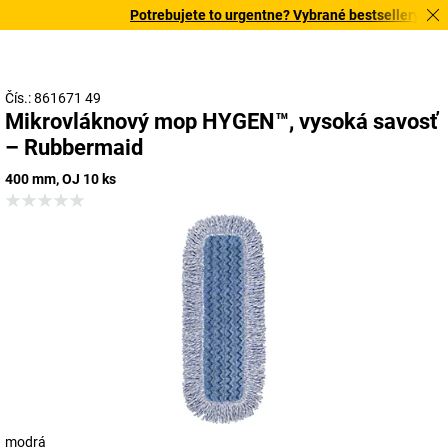
Potrebujete to urgentne? Vybrané bestsellery doruč
Čís.: 861671 49
Mikrovláknový mop HYGEN™, vysoká savosť
– Rubbermaid
400 mm, OJ 10 ks
modrá