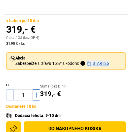
v balení po 10 iba
319,- €
Cena /
OJ
(bez DPH)
31,90 €
/
ks
Akcia
Zabezpečte si zľavu 15%* s kódom:
i
START26
OJ
Suma (bez DPH)
319,- €
Dostanete 10 ks
Dodacia lehota
:
9-10 dni
DO NÁKUPNÉHO KOŠÍKA