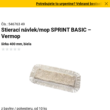
Potrebujete to urgentne? Vybrané bestsellery do
Čís.: 546763 49
Stierací návlek/mop SPRINT BASIC –
Vermop
šírka 400 mm, biela
z bavlny / polyesteru, od 10 ks