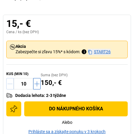
15,- €
Cena /
ks
(bez DPH)
Akcia
Zabezpečte si zľavu 15%* s kódom:
i
START26
KUS (MIN 10)
Suma (bez DPH)
150,- €
Dodacia lehota
:
2-3 týždne
DO NÁKUPNÉHO KOŠÍKA
Alebo
Prihláste sa a získajte ponuku v 3 krokoch