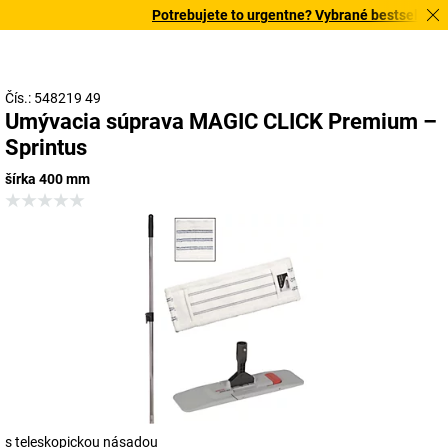
Potrebujete to urgentne? Vybrané bestsellery d
Čís.: 548219 49
Umývacia súprava MAGIC CLICK Premium –
Sprintus
šírka 400 mm
s teleskopickou násadou