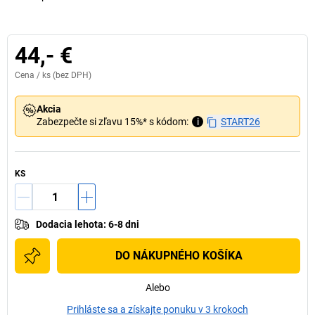
44,- €
Cena /
ks
(bez DPH)
Akcia
Zabezpečte si zľavu 15%* s kódom:
i
START26
KS
Dodacia lehota
:
6-8 dni
DO NÁKUPNÉHO KOŠÍKA
Alebo
Prihláste sa a získajte ponuku v 3 krokoch