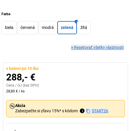
Farba
biela
červená
modrá
zelená
žltá
×
Resetovať všetky vlastnosti
v balení po 10 iba
288,- €
Cena /
OJ
(bez DPH)
28,80 €
/
ks
Akcia
Zabezpečte si zľavu 15%* s kódom:
i
START26