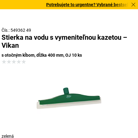
Potrebujete to urgentne? Vybrané bestsellery do
Čís.: 549362 49
Stierka na vodu s vymeniteľnou kazetou –
Vikan
s otočným kĺbom, dĺžka 400 mm, OJ 10 ks
zelená