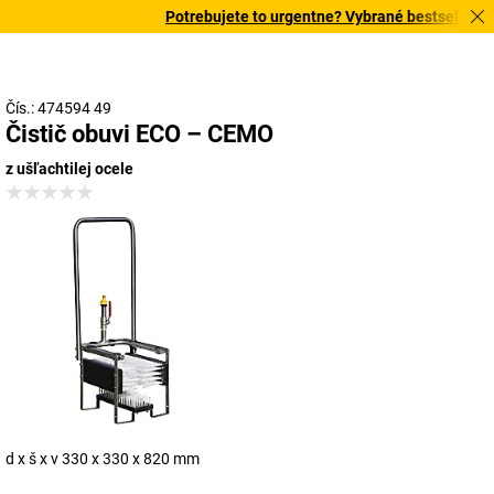
Potrebujete to urgentne? Vybrané bestsellery do
Čís.: 474594 49
Čistič obuvi ECO – CEMO
z ušľachtilej ocele
d x š x v 330 x 330 x 820 mm