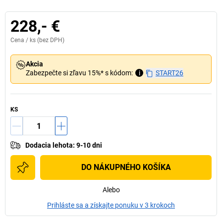
228,- €
Cena /
ks
(bez DPH)
Akcia
Zabezpečte si zľavu 15%* s kódom:
i
START26
KS
Dodacia lehota
:
9-10 dni
DO NÁKUPNÉHO KOŠÍKA
Alebo
Prihláste sa a získajte ponuku v 3 krokoch