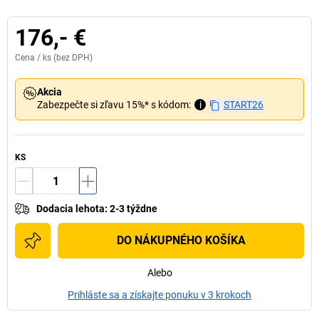
176,- €
Cena /
ks
(bez DPH)
Akcia
Zabezpečte si zľavu 15%* s kódom:
i
START26
KS
Dodacia lehota
:
2-3 týždne
DO NÁKUPNÉHO KOŠÍKA
Alebo
Prihláste sa a získajte ponuku v 3 krokoch