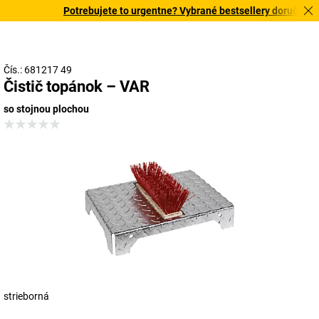
Potrebujete to urgentne? Vybrané bestsellery doručíme do
Čís.: 681217 49
Čistič topánok – VAR
so stojnou plochou
strieborná