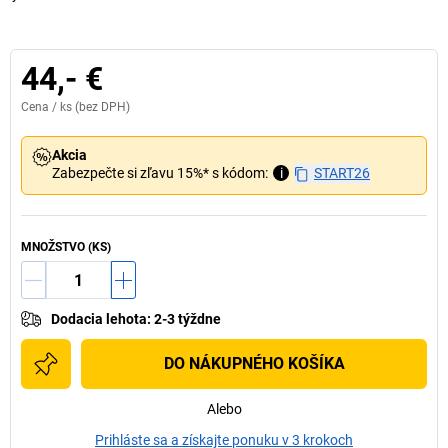
44,- €
Cena /
ks
(bez DPH)
Akcia
Zabezpečte si zľavu 15%* s kódom:
i
START26
MNOŽSTVO (KS)
Dodacia lehota
:
2-3 týždne
DO NÁKUPNÉHO KOŠÍKA
Alebo
Prihláste sa a získajte ponuku v 3 krokoch