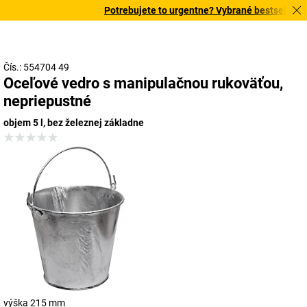
Potrebujete to urgentne? Vybrané bestsellery d
Čís.: 554704 49
Oceľové vedro s manipulačnou rukoväťou,
nepriepustné
objem 5 l, bez železnej základne
výška 215 mm