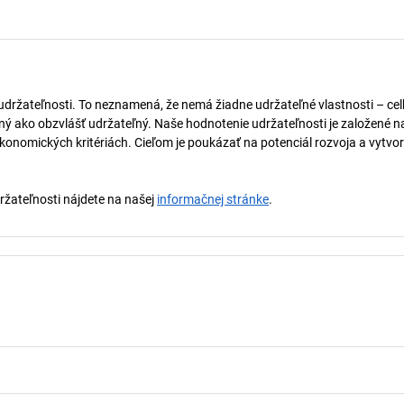
 udržateľnosti. To neznamená, že nemá žiadne udržateľné vlastnosti – ce
naný ako obzvlášť udržateľný. Naše hodnotenie udržateľnosti je založené n
onomických kritériách. Cieľom je poukázať na potenciál rozvoja a vytvor
držateľnosti nájdete na našej
informačnej stránke
.