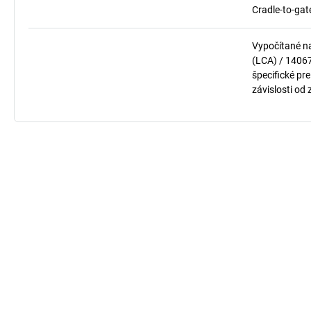
Cradle-to-gat
Vypočítané n
(LCA) / 1406
špecifické pre
závislosti od