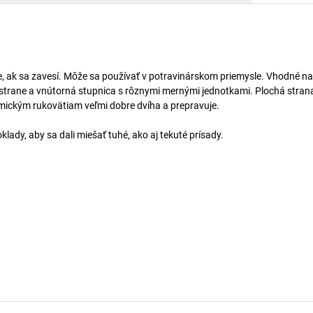
e, ak sa zavesí. Môže sa používať v potravinárskom priemysle. Vhodné na
j strane a vnútorná stupnica s rôznymi mernými jednotkami. Plochá stran
ickým rukovätiam veľmi dobre dvíha a prepravuje.
lady, aby sa dali miešať tuhé, ako aj tekuté prísady.