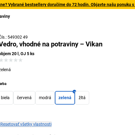
tne? Vybrané bestsellery doručíme do 72 hodín. Objavte našu ponuku s
aviny
Čís.: 549302 49
Vedro, vhodné na potraviny – Vikan
objem 20 l, OJ 5 ks
zelená
arba
biela
červená
modrá
zelená
žltá
×
Resetovať všetky vlastnosti