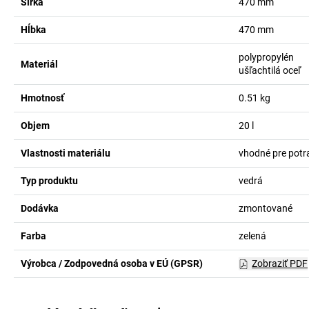
Šírka
470
mm
Hĺbka
470
mm
polypropylén
Materiál
ušľachtilá oceľ
Hmotnosť
0.51
kg
Objem
20
l
Vlastnosti materiálu
vhodné pre potr
Typ produktu
vedrá
Dodávka
zmontované
Farba
zelená
Výrobca / Zodpovedná osoba v EÚ (GPSR)
Zobraziť PDF