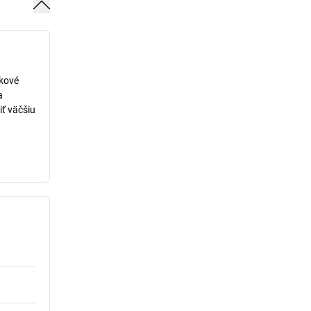
lkové
a
iť väčšiu