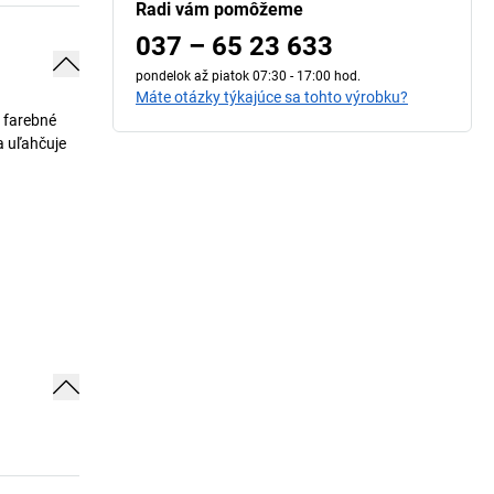
Radi vám pomôžeme
037 – 65 23 633
pondelok až piatok 07:30 - 17:00 hod.
Máte otázky týkajúce sa tohto výrobku?
 farebné
a uľahčuje