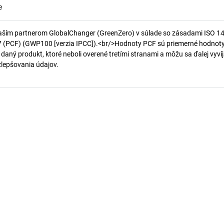
e
aším partnerom GlobalChanger (GreenZero) v súlade so zásadami ISO 1
7 (PCF) (GWP100 [verzia IPCC]).<br/>Hodnoty PCF sú priemerné hodnot
 daný produkt, ktoré neboli overené tretími stranami a môžu sa ďalej vyvíj
 zlepšovania údajov.