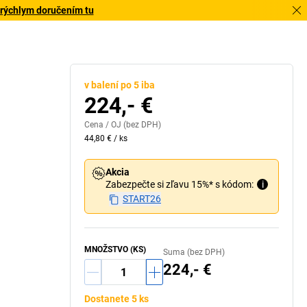
 rýchlym doručením tu
v balení po 5 iba
224,- €
Cena /
OJ
(bez DPH)
44,80 €
/
ks
Akcia
Zabezpečte si zľavu 15%* s kódom:
i
START26
MNOŽSTVO (KS)
Suma (bez DPH)
224,- €
Dostanete 5 ks