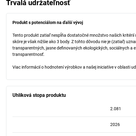
Trvalá udržateľnosť
Produkt s potenciálom na ďalší vývoj
Tento produkt zatiaľ nespĺňa dostatočné množstvo našich kritérií
skóre je však nižšie ako 3 body. Z tohto dôvodu nie je (zatiaľ) uz
transparentných, jasne definovaných ekologických, sociálnych a ek
transparentnosť.
Viac informácií o hodnotení výrobkov a našej iniciatíve v oblasti u
Uhlíková stopa produktu
2.081
2026