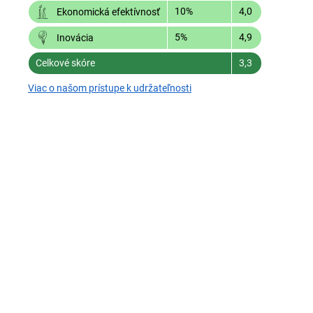
10%
4,0
Ekonomická efektívnosť
5%
4,9
Inovácia
Celkové skóre
3,3
Viac o našom prístupe k udržateľnosti