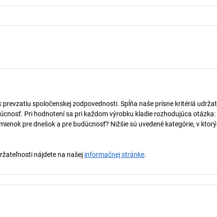
k prevzatiu spoločenskej zodpovednosti. Spĺňa naše prísne kritériá udržat
úcnosť. Pri hodnotení sa pri každom výrobku kladie rozhodujúca otázka:
mienok pre dnešok a pre budúcnosť? Nižšie sú uvedené kategórie, v ktorý
držateľnosti nájdete na našej
informačnej stránke
.