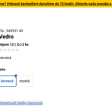
tne? Vybrané bestsellery doručíme do 72 hodín. Objavte našu ponuku s
Čís.: 549531 49
Vedro
objem 12 l, OJ 2 ks
červená
arba
červená
modrá
×
Resetovať všetky vlastnosti