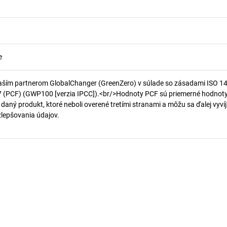
e
aším partnerom GlobalChanger (GreenZero) v súlade so zásadami ISO 1
7 (PCF) (GWP100 [verzia IPCC]).<br/>Hodnoty PCF sú priemerné hodnot
 daný produkt, ktoré neboli overené tretími stranami a môžu sa ďalej vyvíj
 zlepšovania údajov.