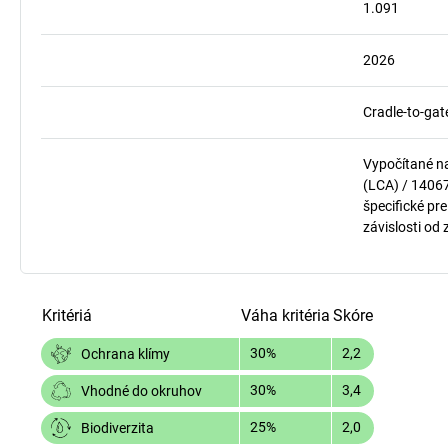
1.091
2026
Cradle-to-gat
Vypočítané n
(LCA) / 1406
špecifické pre
závislosti od
Kritériá
Váha kritéria
Skóre
30%
2,2
Ochrana klímy
30%
3,4
Vhodné do okruhov
25%
2,0
Biodiverzita