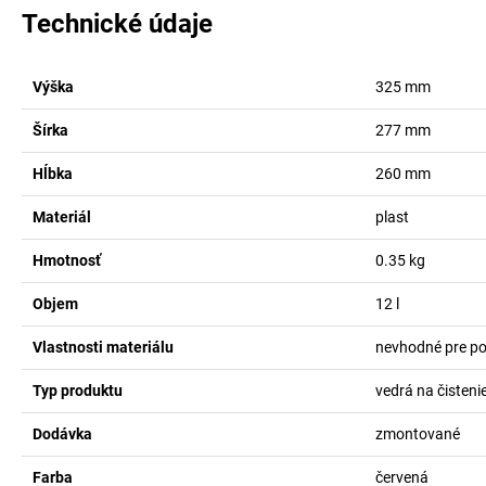
Technické údaje
Výška
325
mm
Šírka
277
mm
Hĺbka
260
mm
Materiál
plast
Hmotnosť
0.35
kg
Objem
12
l
Vlastnosti materiálu
nevhodné pre po
Typ produktu
vedrá na čisteni
Dodávka
zmontované
Farba
červená