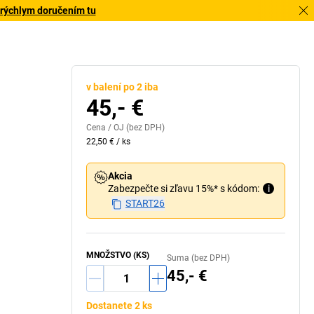
 rýchlym doručením tu
v balení po 2 iba
45,- €
Cena /
OJ
(bez DPH)
22,50 €
/
ks
Akcia
Zabezpečte si zľavu 15%* s kódom:
i
START26
MNOŽSTVO (KS)
Suma (bez DPH)
45,- €
Dostanete 2 ks