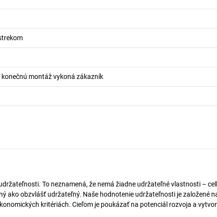
strekom
 konečnú montáž vykoná zákazník
 udržateľnosti. To neznamená, že nemá žiadne udržateľné vlastnosti – ce
naný ako obzvlášť udržateľný. Naše hodnotenie udržateľnosti je založené n
onomických kritériách. Cieľom je poukázať na potenciál rozvoja a vytvor