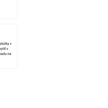
zložky v
ytiť v
dpadu na