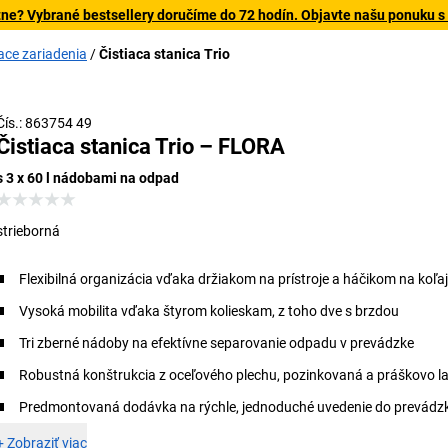
tne? Vybrané bestsellery doručíme do 72 hodín. Objavte našu ponuku s
iace zariadenia
Čistiaca stanica Trio
Čís.: 863754 49
Čistiaca stanica Trio – FLORA
s 3 x 60 l nádobami na odpad
strieborná
Flexibilná organizácia vďaka držiakom na prístroje a háčikom na koľa
Vysoká mobilita vďaka štyrom kolieskam, z toho dve s brzdou
Tri zberné nádoby na efektívne separovanie odpadu v prevádzke
Robustná konštrukcia z oceľového plechu, pozinkovaná a práškovo 
Predmontovaná dodávka na rýchle, jednoduché uvedenie do prevádz
+
Zobraziť viac