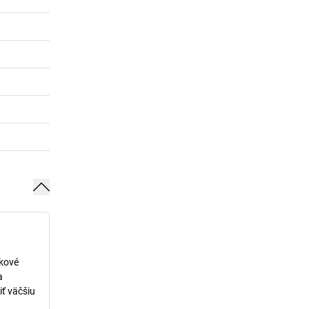
lkové
a
iť väčšiu