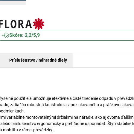
Skóre: 2,2/5,9
Príslušenstvo / náhradné diely
myselné použitie a umožňuje efektívne a čisté triedenie odpadu v prevádzke
padu, zatiaľ čo robustná konštrukcia z pozinkovaného a práškovo lakov
 podmienkach.
atimi variabilne montovateľnými držiakmi na náradie, ako aj dvoma ďalším
 alebo príslušenstvo ergonomicky a prehľadne usporiadať. Štyri stabilné 
 mobilitu v rámci prevádzky.