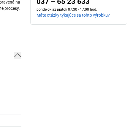
037 – 65 23 633
ipravená na
né procesy.
pondelok až piatok 07:30 - 17:00 hod.
Máte otázky týkajúce sa tohto výrobku?