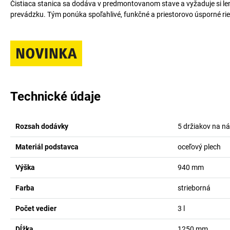
Čistiaca stanica sa dodáva v predmontovanom stave a vyžaduje si len
prevádzku. Tým ponúka spoľahlivé, funkčné a priestorovo úsporné rieš
Technické údaje
Rozsah dodávky
5 držiakov na ná
Materiál podstavca
oceľový plech
Výška
940
mm
Farba
strieborná
Počet vedier
3
l
Dĺžka
1250
mm