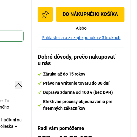
DO NÁKUPNÉHO KOŠÍKA
Alebo
Prihláste sa a získajte ponuku v 3 krokoch
Dobré dôvody, prečo nakupovať
u nás
Záruka až do 15 rokov
Právo na vrátenie tovaru do 30 dní
Doprava zdarma od 100 € (bez DPH)
. Tri
Efektívne procesy objednávania pre
aného
firemných zákazníkov
i háčikmi na
kolieska –
Radi vám pomôžeme