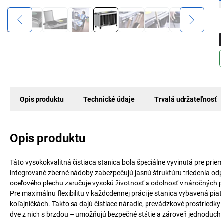
Opis produktu
Technické údaje
Trvalá udržateľnosť
Opis produktu
Táto vysokokvalitná čistiaca stanica bola špeciálne vyvinutá pre prie
integrované zberné nádoby zabezpečujú jasnú štruktúru triedenia od
oceľového plechu zaručuje vysokú životnosť a odolnosť v náročných
Pre maximálnu flexibilitu v každodennej práci je stanica vybavená pi
koľajničkách. Takto sa dajú čistiace náradie, prevádzkové prostriedky
dve z nich s brzdou – umožňujú bezpečné státie a zároveň jednoduchú