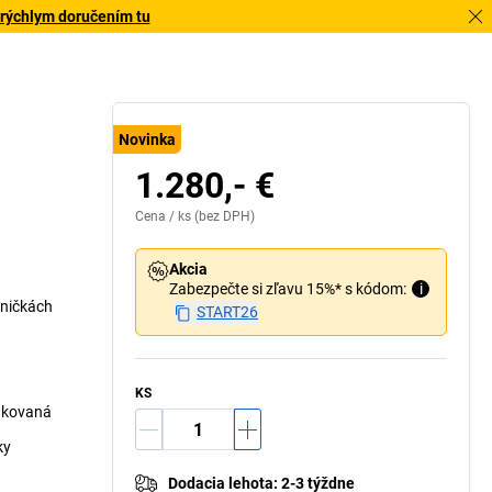
 rýchlym doručením tu
Novinka
1.280,- €
Cena /
ks
(bez DPH)
Akcia
Zabezpečte si zľavu 15%* s kódom:
i
jničkách
START26
KS
lakovaná
ky
Dodacia lehota
:
2-3 týždne