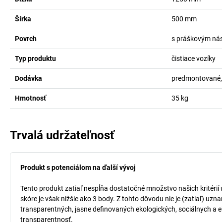
Šírka
500
mm
Povrch
s práškovým ná
Typ produktu
čistiace vozíky
Dodávka
predmontované,
Hmotnosť
35
kg
Trvalá udržateľnosť
Produkt s potenciálom na ďalší vývoj
Tento produkt zatiaľ nespĺňa dostatočné množstvo našich kritérií
skóre je však nižšie ako 3 body. Z tohto dôvodu nie je (zatiaľ) uz
transparentných, jasne definovaných ekologických, sociálnych a ek
transparentnosť.