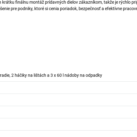
 krátku finálnu montáž prídavných dielov zákazníkom, takže je rýchlo pr
enie pre podniky, ktoré si cenia poriadok, bezpečnosť a efektívne pracov
radie, 2 háčiky na lištách a 3 x 60 l nádoby na odpadky