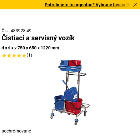
Potrebujete to urgentne? Vybrané bestsellery dor
Čís.: 483928 49
Čistiaci a servisný vozík
d x š x v 750 x 650 x 1220 mm
(1)
pochrómované