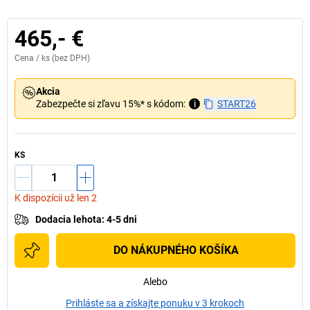
465,- €
Cena /
ks
(bez DPH)
Akcia
Zabezpečte si zľavu 15%* s kódom:
i
START26
KS
K dispozícii už len 2
Dodacia lehota
:
4-5 dni
DO NÁKUPNÉHO KOŠÍKA
Alebo
Prihláste sa a získajte ponuku v 3 krokoch