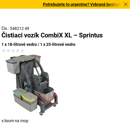
Potrebujete to urgentne? Vybrané bestsellery do
Čís.: 548212 49
Čistiaci vozík CombiX XL – Sprintus
1 x 18-litrové vedro / 1 x 25-litrové vedro
s lisom na mop