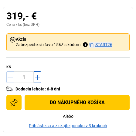
319,- €
Cena /
ks
(bez DPH)
Akcia
Zabezpečte si zľavu 15%* s kódom:
i
START26
KS
Dodacia lehota
:
6-8 dni
DO NÁKUPNÉHO KOŠÍKA
Alebo
Prihláste sa a získajte ponuku v 3 krokoch