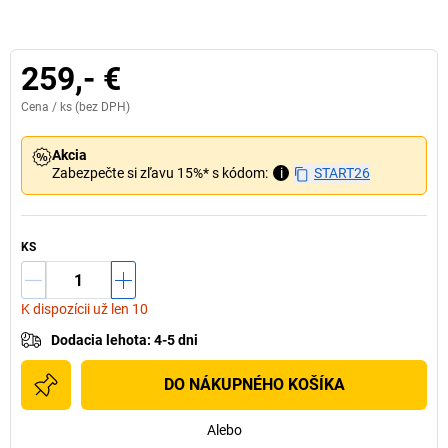
259,- €
Cena /
ks
(bez DPH)
Akcia
Zabezpečte si zľavu 15%* s kódom:
i
START26
KS
K dispozícii už len 10
Dodacia lehota
:
4-5 dni
DO NÁKUPNÉHO KOŠÍKA
Alebo