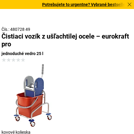
Potrebujete to urgentne? Vybrané bestsellery dor
Čís.: 480728 49
Čistiaci vozík z ušľachtilej ocele – eurokraft
pro
jednoduché vedro 25 l
kovové kolieska