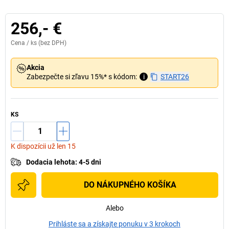
256,- €
Cena /
ks
(bez DPH)
Akcia
Zabezpečte si zľavu 15%* s kódom:
i
START26
KS
K dispozícii už len 15
Dodacia lehota
:
4-5 dni
DO NÁKUPNÉHO KOŠÍKA
Alebo
Prihláste sa a získajte ponuku v 3 krokoch