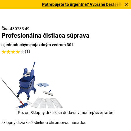
Potrebujete to urgentne? Vybrané bestsellery dor
Čís.: 480733 49
Profesionálna čistiaca súprava
s jednoduchým pojazdným vedrom 30 l
(1)
Pozor: Sklopný držiak sa dodáva v modrej/sivej farbe
sklopný držiak s 2-dielnou chrómovou násadou