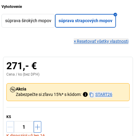
Vyhotovenie
súprava širokých mopov
súprava strapcových mopov
×
Resetovať všetky vlastnosti
271,- €
Cena /
ks
(bez DPH)
Akcia
Zabezpečte si zľavu 15%* s kódom:
i
START26
KS
K dispozícii už len 16