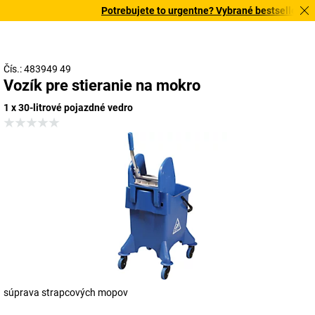
Potrebujete to urgentne? Vybrané bestsellery dor
Čís.: 483949 49
Vozík pre stieranie na mokro
1 x 30-litrové pojazdné vedro
súprava strapcových mopov