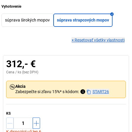
Vyhotovenie
súprava širokých mopov
súprava strapcových mopov
×
Resetovať všetky vlastnosti
312,- €
Cena /
ks
(bez DPH)
Akcia
Zabezpečte si zľavu 15%* s kódom:
i
START26
KS
K dispozícii už len 6