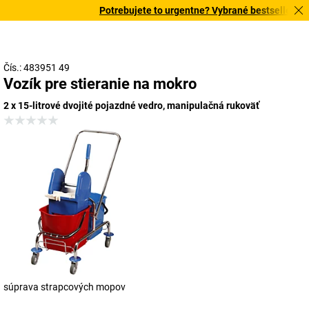
Potrebujete to urgentne? Vybrané bestsellery dor
Čís.: 483951 49
Vozík pre stieranie na mokro
2 x 15-litrové dvojité pojazdné vedro, manipulačná rukoväť
súprava strapcových mopov