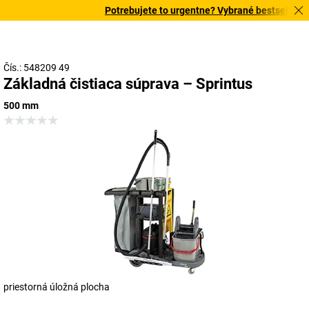
Potrebujete to urgentne? Vybrané bestsellery d
Čís.: 548209 49
Základná čistiaca súprava – Sprintus
500 mm
priestorná úložná plocha