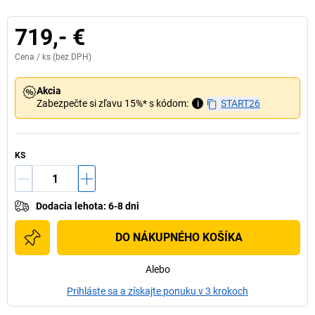
719,- €
Cena /
ks
(bez DPH)
Akcia
Zabezpečte si zľavu 15%* s kódom:
i
START26
KS
Dodacia lehota
:
6-8 dni
DO NÁKUPNÉHO KOŠÍKA
Alebo
Prihláste sa a získajte ponuku v 3 krokoch