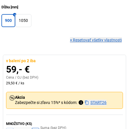
Dĺžka
[
mm
]
900
1050
×
Resetovať všetky vlastnosti
v balení po 2 iba
59,- €
Cena /
OJ
(bez DPH)
29,50 €
/
ks
Akcia
Zabezpečte si zľavu 15%* s kódom:
i
START26
MNOŽSTVO (KS)
Suma (bez DPH)