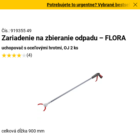
Potrebujete to urgentne? Vybrané bestsellery do
Čís.: 919355 49
Zariadenie na zbieranie odpadu – FLORA
uchopovač s oceľovými hrotmi, OJ 2 ks
(4)
celková dĺžka 900 mm