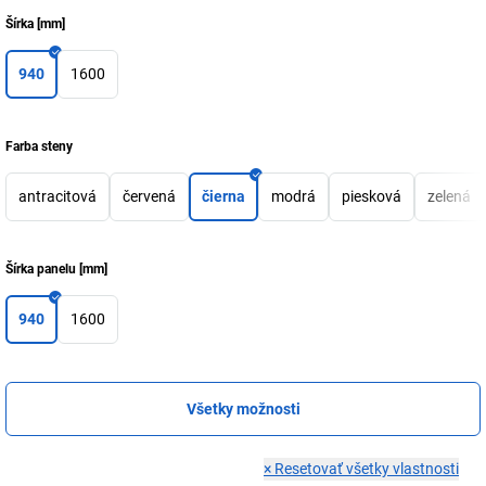
Šírka
[
mm
]
940
1600
Farba steny
antracitová
červená
čierna
modrá
piesková
zelená
Šírka panelu
[
mm
]
940
1600
Všetky možnosti
×
Resetovať všetky vlastnosti