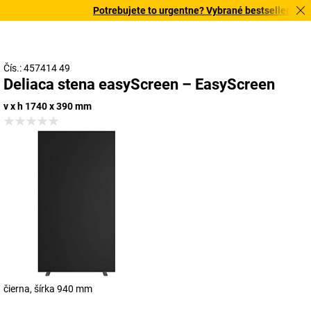
Potrebujete to urgentne? Vybrané bestsellery doru
Čís.: 457414 49
Deliaca stena easyScreen – EasyScreen
v x h 1740 x 390 mm
čierna, šírka 940 mm