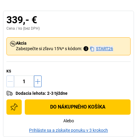
339,- €
Cena /
ks
(bez DPH)
Akcia
Zabezpečte si zľavu 15%* s kódom:
i
START26
KS
Dodacia lehota
:
2-3 týždne
DO NÁKUPNÉHO KOŠÍKA
Alebo
Prihláste sa a získajte ponuku v 3 krokoch