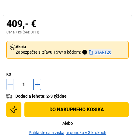
409,- €
Cena /
ks
(bez DPH)
Akcia
Zabezpečte si zľavu 15%* s kódom:
i
START26
KS
Dodacia lehota
:
2-3 týždne
DO NÁKUPNÉHO KOŠÍKA
Alebo
Prihláste sa a získajte ponuku v 3 krokoch