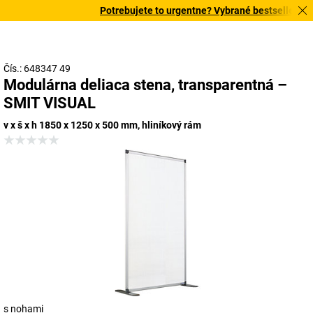
Potrebujete to urgentne? Vybrané bestsellery dor
Čís.: 648347 49
Modulárna deliaca stena, transparentná –
SMIT VISUAL
v x š x h 1850 x 1250 x 500 mm, hliníkový rám
s nohami