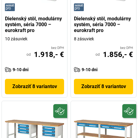
Dielenský stôl, modulárny
Dielenský stôl, modulárny
systém, séria 7000 –
systém, séria 7000 –
eurokraft pro
eurokraft pro
10 zásuviek
8 zásuviek
bez DPH
bez DPH
1.918,- €
1.856,- €
od
od
9-10 dni
9-10 dni
Zobraziť 8 variantov
Zobraziť 8 variantov