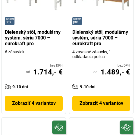
Dielenský stôl, modulárny
Dielenský stôl, modulárny
systém, séria 7000 –
systém, séria 7000 –
eurokraft pro
eurokraft pro
6 zásuviek
4 závesné zásuvky, 1
odkladacia polica
bez DPH
bez DPH
1.714,- €
1.489,- €
od
od
9-10 dni
9-10 dni
Zobraziť 4 variantov
Zobraziť 4 variantov