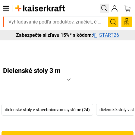
te to urgentne? Vybrané bestsellery doručíme do 72 hodín. Objavte na
Vyhľadá
START26
Zabezpečte si zľavu 15%* s kódom:
Dielenské stoly 3 m
dielenské stoly v stavebnicovom systéme (24)
dielenské stoly v 