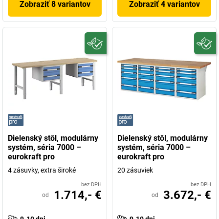
Zobraziť 8 variantov
Zobraziť 4 variantov
Dielenský stôl, modulárny
Dielenský stôl, modulárny
systém, séria 7000 –
systém, séria 7000 –
eurokraft pro
eurokraft pro
4 zásuvky, extra široké
20 zásuviek
bez DPH
bez DPH
1.714,- €
3.672,- €
od
od