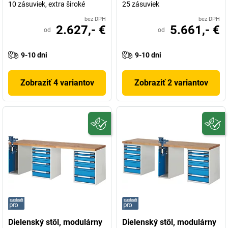
10 zásuviek, extra široké
25 zásuviek
bez DPH
bez DPH
2.627,- €
5.661,- €
od
od
9-10 dni
9-10 dni
Zobraziť 4 variantov
Zobraziť 2 variantov
Dielenský stôl, modulárny
Dielenský stôl, modulárny