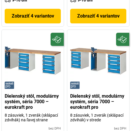
9-10 dni
9-10 dni
Zobraziť 4 variantov
Zobraziť 4 variantov
Dielenský stôl, modulárny
Dielenský stôl, modulárny
systém, séria 7000 –
systém, séria 7000 –
eurokraft pro
eurokraft pro
8 zásuviek, 1 zverák (sklápací
8 zásuviek, 1 zverák (sklápací
zdvihák) na ľavej strane
zdvihák) v strede
bez DPH
bez DPH