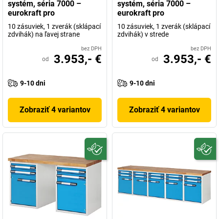
systém, séria 7000 –
systém, séria 7000 –
eurokraft pro
eurokraft pro
10 zásuviek, 1 zverák (sklápací
10 zásuviek, 1 zverák (sklápací
zdvihák) na ľavej strane
zdvihák) v strede
bez DPH
bez DPH
3.953,- €
3.953,- €
od
od
9-10 dni
9-10 dni
Zobraziť 4 variantov
Zobraziť 4 variantov