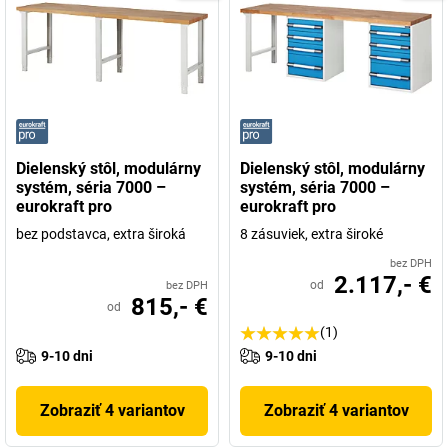
Dielenský stôl, modulárny
Dielenský stôl, modulárny
systém, séria 7000 –
systém, séria 7000 –
eurokraft pro
eurokraft pro
bez podstavca, extra široká
8 zásuviek, extra široké
bez DPH
2.117,- €
od
bez DPH
815,- €
od
(1)
9-10 dni
9-10 dni
Zobraziť 4 variantov
Zobraziť 4 variantov