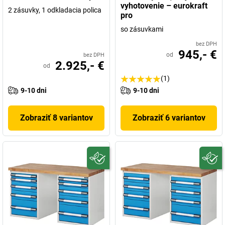
vyhotovenie – eurokraft
2 zásuvky, 1 odkladacia polica
pro
so zásuvkami
bez DPH
945,- €
od
bez DPH
2.925,- €
od
(1)
9-10 dni
9-10 dni
Zobraziť 8 variantov
Zobraziť 6 variantov