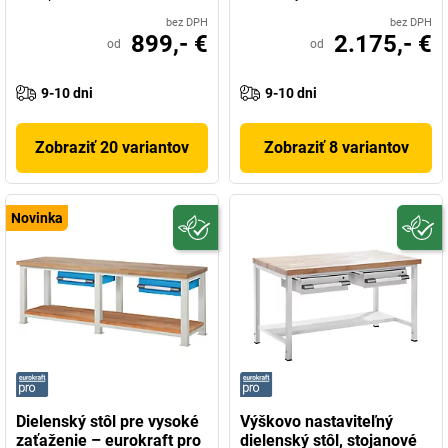
bez DPH
bez DPH
899,- €
2.175,- €
od
od
9-10 dni
9-10 dni
Zobraziť 20 variantov
Zobraziť 8 variantov
Novinka
Dielenský stôl pre vysoké
Výškovo nastaviteľný
zaťaženie – eurokraft pro
dielenský stôl, stojanové