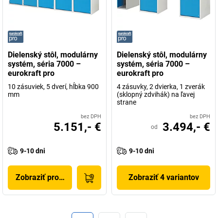
Dielenský stôl, modulárny
Dielenský stôl, modulárny
systém, séria 7000 –
systém, séria 7000 –
eurokraft pro
eurokraft pro
10 zásuviek, 5 dverí, hĺbka 900
4 zásuvky, 2 dvierka, 1 zverák
mm
(sklopný zdvihák) na ľavej
strane
bez DPH
bez DPH
5.151,- €
3.494,- €
od
9-10 dni
9-10 dni
Zobraziť produkt
Zobraziť 4 variantov