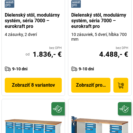
Dielenský stôl, modulárny
Dielenský stôl, modulárny
systém, séria 7000 –
systém, séria 7000 –
eurokraft pro
eurokraft pro
4 zásuvky, 2 dverí
10 zásuviek, 5 dverí, hĺbka 700
mm
bez DPH
bez DPH
1.836,- €
4.488,- €
od
9-10 dni
9-10 dni
Zobraziť 8 variantov
Zobraziť produkt