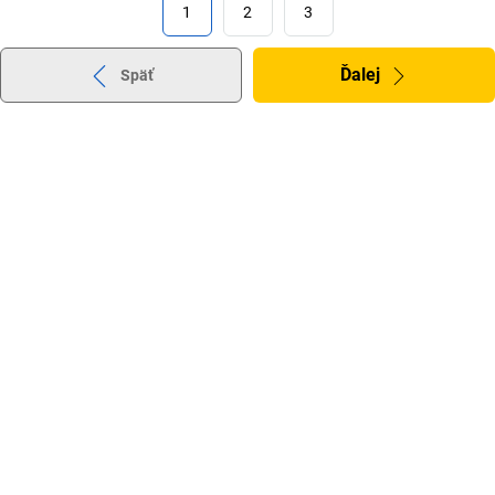
1
2
3
Ďalej
Späť