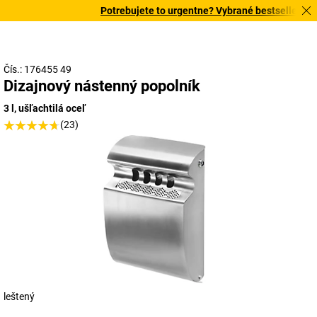
Potrebujete to urgentne? Vybrané bestsellery dor
Čís.: 176455 49
Dizajnový nástenný popolník
3 l, ušľachtilá oceľ
(23)
leštený