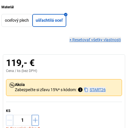
Materiál
oceľový plech
ušľachtilá oceľ
×
Resetovať všetky vlastnosti
119,- €
Cena /
ks
(bez DPH)
Akcia
Zabezpečte si zľavu 15%* s kódom:
i
START26
KS