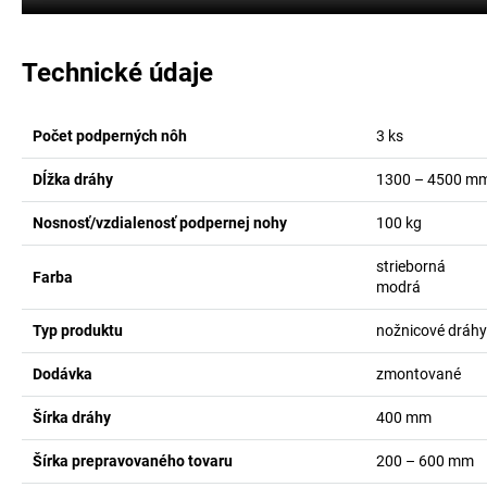
Technické údaje
Počet podperných nôh
3
ks
Dĺžka dráhy
1300 – 4500
m
Nosnosť/vzdialenosť podpernej nohy
100
kg
strieborná
Farba
modrá
Typ produktu
nožnicové dráhy
Dodávka
zmontované
Šírka dráhy
400
mm
Šírka prepravovaného tovaru
200 – 600
mm