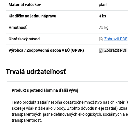
Materiál valčekov
plast
Kladičky na jednu nápravu
4
ks
Hmotnosť
75
kg
Obrázkový návod
Zobraziť PDF
Výrobca / Zodpovedná osoba v EÚ (GPSR)
Zobraziť PDF
Trvalá udržateľnosť
Produkt s potenciálom na ďalší vývoj
Tento produkt zatiaľ nespĺňa dostatočné množstvo našich kritérií
skóre je však nižšie ako 3 body. Z tohto dôvodu nie je (zatiaľ) uz
transparentných, jasne definovaných ekologických, sociálnych a ek
transparentnosť.