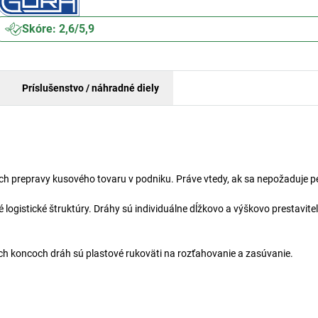
Skóre: 2,6/5,9
Príslušenstvo / náhradné diely
ch prepravy kusového tovaru v podniku. Práve vtedy, ak sa nepožaduje 
 logistické štruktúry. Dráhy sú individuálne dĺžkovo a výškovo prestavite
ch koncoch dráh sú plastové rukoväti na rozťahovanie a zasúvanie.