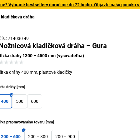
tne? Vybrané bestsellery doručíme do 72 hodín. Objavte našu ponuku s
 kladičková dráha
S
Čís.: 714030 49
Nožnicová kladičková dráha – Gura
dĺžka dráhy 1300 – 4500 mm (vysúvateľná)
šírka dráhy 400 mm, plastové kladičky
írka dráhy
[
mm
]
400
500
600
írka prepravovaného tovaru
[
mm
]
200 – 600
200 – 800
200 – 900