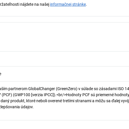
držateľnosti nájdete na našej
informačnej stránke
.
e
aším partnerom GlobalChanger (GreenZero) v súlade so zásadami ISO 1
7 (PCF) (GWP100 [verzia IPCC]).<br/>Hodnoty PCF sú priemerné hodnot
 daný produkt, ktoré neboli overené tretími stranami a môžu sa ďalej vyvíj
 zlepšovania údajov.