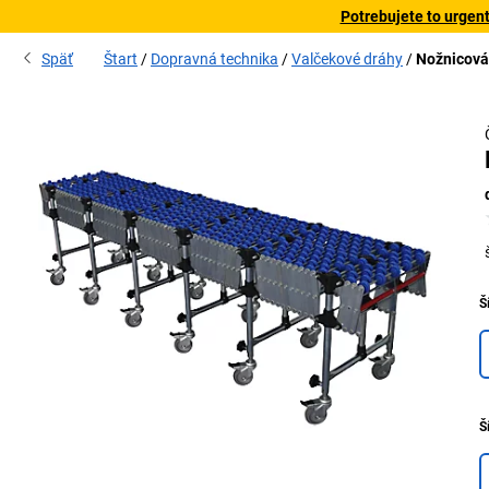
Potrebujete to urgen
Späť
Štart
Dopravná technika
Valčekové dráhy
Nožnicová
Š
Š