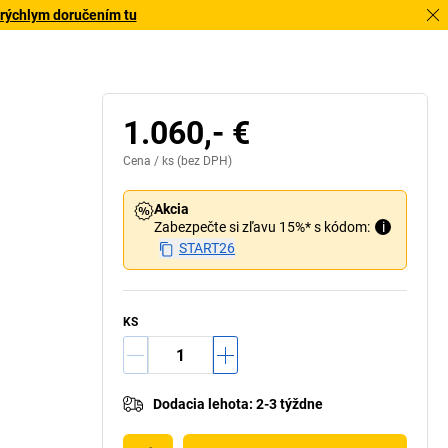
 rýchlym doručením tu
púšťanie bez pohonu: so spádom 2 – 5 %
Vnútorný
1.060,- €
Cena /
ks
(bez DPH)
Akcia
Zabezpečte si zľavu 15%* s kódom:
i
START26
KS
Dodacia lehota
:
2-3 týždne