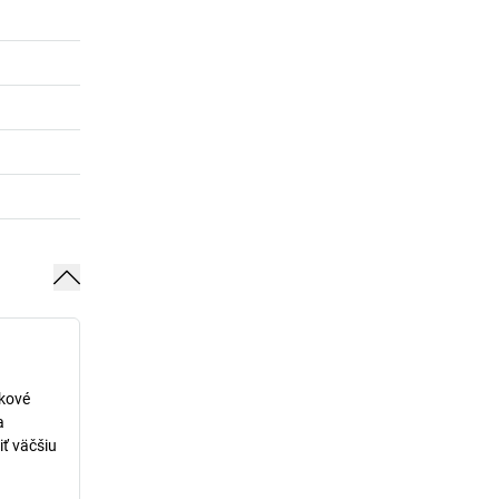
lkové
a
iť väčšiu