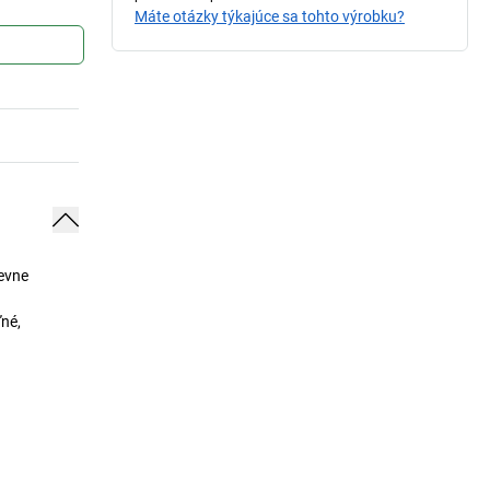
Máte otázky týkajúce sa tohto výrobku?
pevne
ľné,