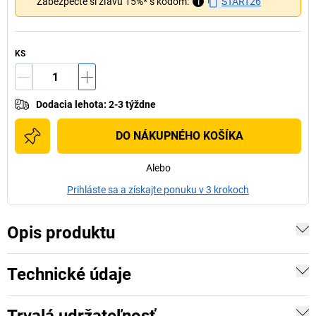
Zabezpečte si zľavu 15%* s kódom:
i
START26
KS
Dodacia lehota
:
2-3 týždne
DO NÁKUPNÉHO KOŠÍKA
Alebo
Prihláste sa a získajte ponuku v 3 krokoch
Opis produktu
Technické údaje