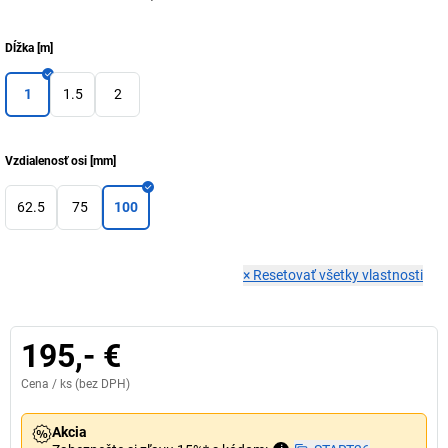
Dĺžka
[
m
]
1
1.5
2
Vzdialenosť osi
[
mm
]
62.5
75
100
×
Resetovať všetky vlastnosti
195,- €
Cena /
ks
(bez DPH)
Akcia