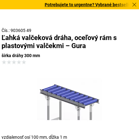
Potrebujete to urgentne? Vybrané bestsellery dor
Čís.: 903605 49
Ľahká valčeková dráha, oceľový rám s
plastovými valčekmi – Gura
šírka dráhy 300 mm
vzdialenosť osí 100 mm, dĺžka 1 m