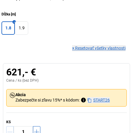
Dĺžka
[
m
]
1.8
1.9
×
Resetovať všetky vlastnosti
621,- €
Cena /
ks
(bez DPH)
Akcia
Zabezpečte si zľavu 15%* s kódom:
i
START26
KS