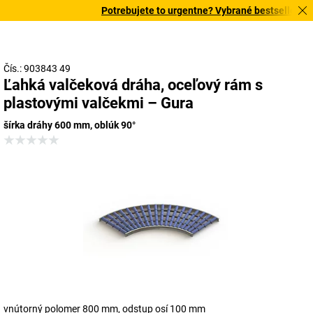
Potrebujete to urgentne? Vybrané bestsellery do
Čís.: 903843 49
Ľahká valčeková dráha, oceľový rám s
plastovými valčekmi – Gura
šírka dráhy 600 mm, oblúk 90°
vnútorný polomer 800 mm, odstup osí 100 mm