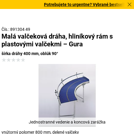
Potrebujete to urgentne? Vybrané bestsellery do
Čís.: 891304 49
Malá valčeková dráha, hliníkový rám s
plastovými valčekmi – Gura
šírka dráhy 400 mm, oblúk 90°
Jednostranné vedenie a koncová zarážka
vnútorný polomer 800 mm, delené valčeky