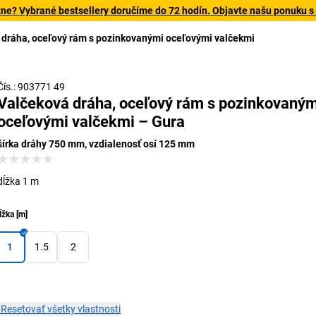
tne? Vybrané bestsellery doručíme do 72 hodín. Objavte našu ponuku s
 dráha, oceľový rám s pozinkovanými oceľovými valčekmi
Čís.: 903771 49
Valčeková dráha, oceľový rám s pozinkovaným
oceľovými valčekmi – Gura
šírka dráhy 750 mm, vzdialenosť osí 125 mm
dĺžka 1 m
ĺžka
[
m
]
1
1.5
2
×
Resetovať všetky vlastnosti