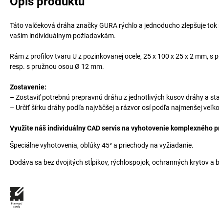
Opis produktu
Táto valčeková dráha značky GURA rýchlo a jednoducho zlepšuje tok
vašim individuálnym požiadavkám.
Rám z profilov tvaru U z pozinkovanej ocele, 25 x 100 x 25 x 2 mm, s
resp. s pružnou osou Ø 12 mm.
Zostavenie:
– Zostaviť potrebnú prepravnú dráhu z jednotlivých kusov dráhy a sta
– Určiť šírku dráhy podľa najväčšej a rázvor osí podľa najmenšej veľ
Využite náš individuálny CAD servis na vyhotovenie komplexného p
Špeciálne vyhotovenia, oblúky 45° a priechody na vyžiadanie.
Dodáva sa bez dvojitých stĺpikov, rýchlospojok, ochranných krytov a 