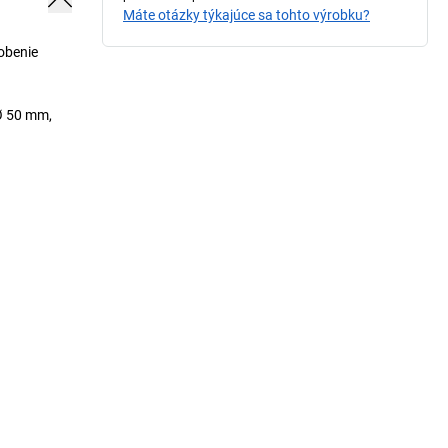
Máte otázky týkajúce sa tohto výrobku?
obenie
 Ø 50 mm,