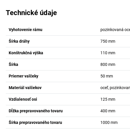
Technické údaje
Vyhotovenie rámu
pozinkovaná oc
Šírka dráhy
750
mm
Konštrukčná výška
110
mm
Šírka
800
mm
Priemer valčeky
50
mm
Materiál valčekov
oceľ, pozinkova
Vzdialenosť osi
125
mm
Dĺžka prepravovaného tovaru
400
mm
Šírka prepravovaného tovaru
1000
mm