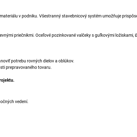
 materiálu v podniku. Všestranný stavebnicový systém umožňuje prispôs
 pevnými priečnikmi. Oceľové pozinkované valčeky s guľkovými ložiskami,
noviť potrebu rovných dielov a oblúkov.
kosti prepravovaného tovaru.
rojektu.
bočných vedení.