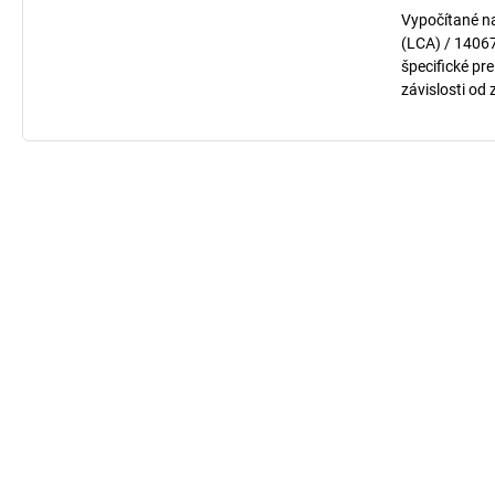
Vypočítané n
(LCA) / 1406
špecifické pre
závislosti od