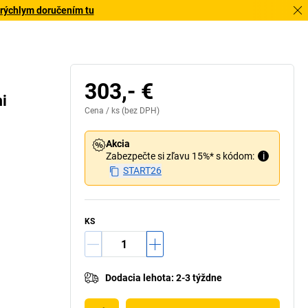
 rýchlym doručením tu
303,- €
i
Cena /
ks
(bez DPH)
Akcia
Zabezpečte si zľavu 15%* s kódom:
i
START26
KS
Dodacia lehota
:
2-3 týždne