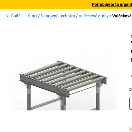
Potrebujete to urgen
Späť
Štart
Dopravná technika
Valčekové dráhy
Valčeková
D