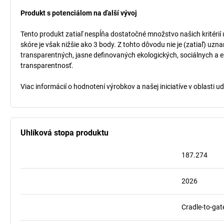
Produkt s potenciálom na ďalší vývoj
Tento produkt zatiaľ nespĺňa dostatočné množstvo našich kritérií
skóre je však nižšie ako 3 body. Z tohto dôvodu nie je (zatiaľ) uz
transparentných, jasne definovaných ekologických, sociálnych a ek
transparentnosť.
Viac informácií o hodnotení výrobkov a našej iniciatíve v oblasti u
Uhlíková stopa produktu
187.274
2026
Cradle-to-gat