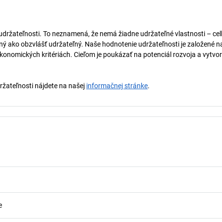
 udržateľnosti. To neznamená, že nemá žiadne udržateľné vlastnosti – ce
naný ako obzvlášť udržateľný. Naše hodnotenie udržateľnosti je založené n
onomických kritériách. Cieľom je poukázať na potenciál rozvoja a vytvor
držateľnosti nájdete na našej
informačnej stránke
.
e