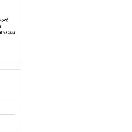
lkové
a
iť väčšiu