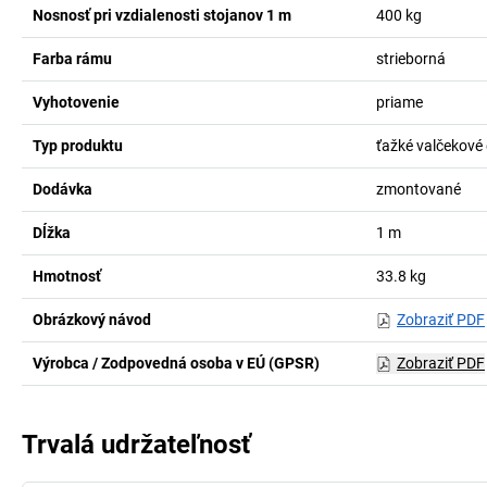
Nosnosť pri vzdialenosti stojanov 1 m
400
kg
Farba rámu
strieborná
Vyhotovenie
priame
Typ produktu
ťažké valčekové
Dodávka
zmontované
Dĺžka
1
m
Hmotnosť
33.8
kg
Obrázkový návod
Zobraziť PDF
Výrobca / Zodpovedná osoba v EÚ (GPSR)
Zobraziť PDF
Trvalá udržateľnosť