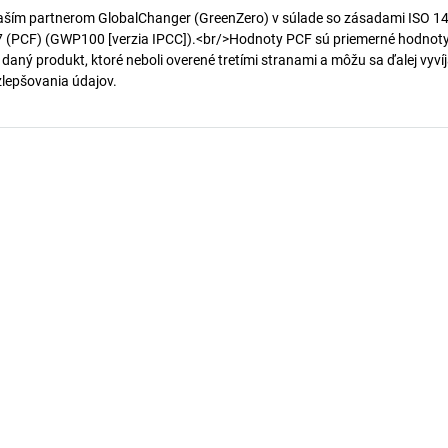
aším partnerom GlobalChanger (GreenZero) v súlade so zásadami ISO 1
7 (PCF) (GWP100 [verzia IPCC]).<br/>Hodnoty PCF sú priemerné hodnot
 daný produkt, ktoré neboli overené tretími stranami a môžu sa ďalej vyvíj
 zlepšovania údajov.