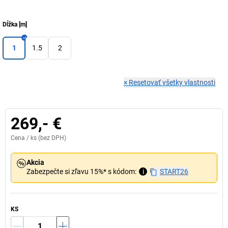
Dĺžka
[
m
]
1
1.5
2
×
Resetovať všetky vlastnosti
269,- €
Cena /
ks
(bez DPH)
Akcia
Zabezpečte si zľavu 15%* s kódom:
i
START26
KS