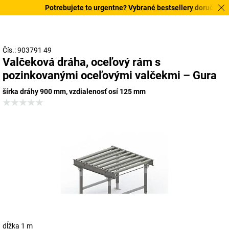
Potrebujete to urgentne? Vybrané bestsellery doručíme do
Čís.: 903791 49
Valčeková dráha, oceľový rám s
pozinkovanými oceľovými valčekmi – Gura
šírka dráhy 900 mm, vzdialenosť osí 125 mm
dĺžka 1 m