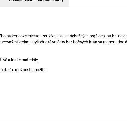
ého na koncové miesto. Používajú sa v priebežných regáloch, na baliacic
acovnými krokmi. Cylindrické valčeky bez bočných hrán sa mimoriadne d
livé a ľahké materiály.
na ďalšie možnosti použitia.