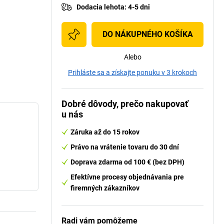
Dodacia lehota
:
4-5 dni
DO NÁKUPNÉHO KOŠÍKA
Alebo
Prihláste sa a získajte ponuku v 3 krokoch
Dobré dôvody, prečo nakupovať
u nás
Záruka až do 15 rokov
Právo na vrátenie tovaru do 30 dní
Doprava zdarma od 100 € (bez DPH)
Efektívne procesy objednávania pre
firemných zákazníkov
Radi vám pomôžeme