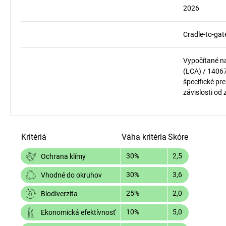
2026
Cradle-to-gat
Vypočítané n
(LCA) / 1406
špecifické pre
závislosti od
Kritériá
Váha kritéria
Skóre
30%
2,5
Ochrana klímy
30%
3,6
Vhodné do okruhov
25%
2,0
Biodiverzita
10%
5,0
Ekonomická efektívnosť