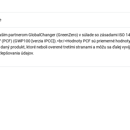
e
aším partnerom GlobalChanger (GreenZero) v súlade so zásadami ISO 1
7 (PCF) (GWP100 [verzia IPCC]).<br/>Hodnoty PCF sú priemerné hodnot
 daný produkt, ktoré neboli overené tretími stranami a môžu sa ďalej vyvíj
 zlepšovania údajov.