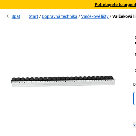
Potrebujete to urgen
Späť
Štart
Dopravná technika
Valčekové lišty
Valčeková li
D