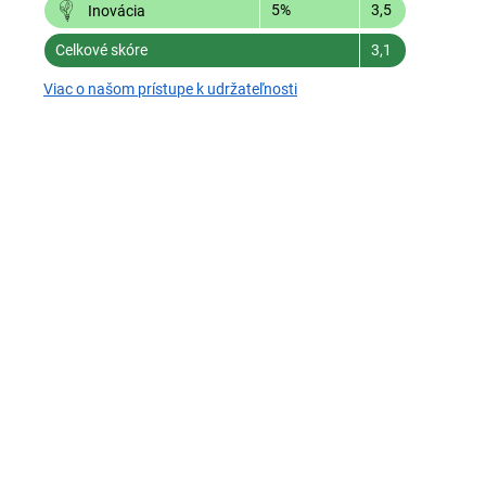
5%
3,5
Inovácia
Celkové skóre
3,1
Viac o našom prístupe k udržateľnosti