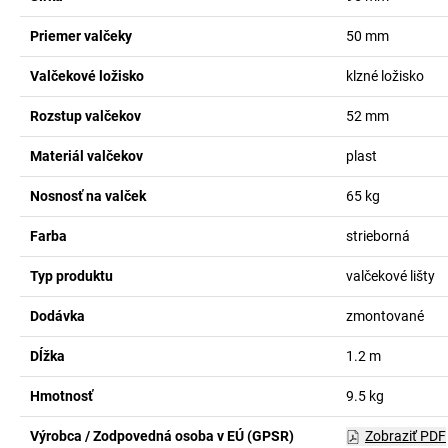
Priemer valčeky
50
mm
Valčekové ložisko
klzné ložisko
Rozstup valčekov
52
mm
Materiál valčekov
plast
Nosnosť na valček
65
kg
Farba
strieborná
Typ produktu
valčekové lišty
Dodávka
zmontované
Dĺžka
1.2
m
Hmotnosť
9.5
kg
Výrobca / Zodpovedná osoba v EÚ (GPSR)
Zobraziť PDF