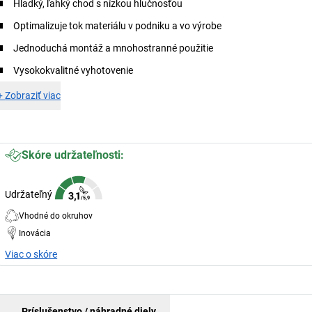
Hladký, ľahký chod s nízkou hlučnosťou
Optimalizuje tok materiálu v podniku a vo výrobe
Jednoduchá montáž a mnohostranné použitie
Vysokokvalitné vyhotovenie
+
Zobraziť viac
Skóre udržateľnosti:
Udržateľný
Vhodné do okruhov
Inovácia
Viac o skóre
Príslušenstvo / náhradné diely