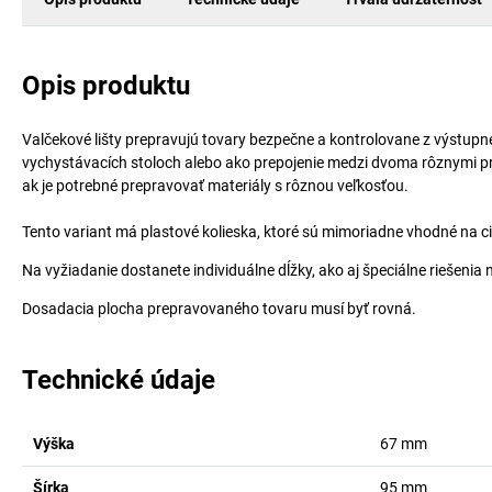
Opis produktu
Valčekové lišty prepravujú tovary bezpečne a kontrolovane z výstupn
vychystávacích stoloch alebo ako prepojenie medzi dvoma rôznymi pr
ak je potrebné prepravovať materiály s rôznou veľkosťou.
Tento variant má plastové kolieska, ktoré sú mimoriadne vhodné na cit
Na vyžiadanie dostanete individuálne dĺžky, ako aj špeciálne riešenia 
Dosadacia plocha prepravovaného tovaru musí byť rovná.
Technické údaje
Výška
67
mm
Šírka
95
mm