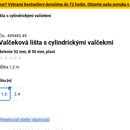
tne? Vybrané bestsellery doručíme do 72 hodín. Objavte našu ponuku s
šta s cylindrickými valčekmi
Čís.: 499482 49
Valčeková lišta s cylindrickými valčekmi
delenie 52 mm, Ø 50 mm, plast
dĺžka 1,2 m
ĺžka
[
m
]
1.2
2.4
×
Resetovať všetky vlastnosti