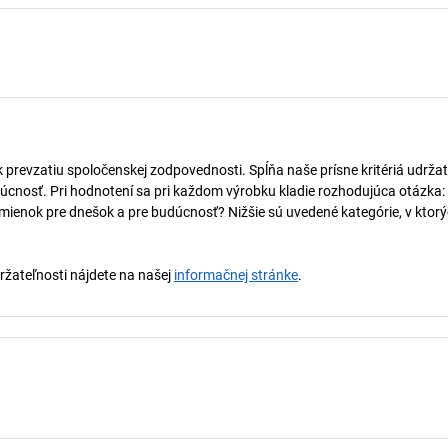
k prevzatiu spoločenskej zodpovednosti. Spĺňa naše prísne kritériá udržat
úcnosť. Pri hodnotení sa pri každom výrobku kladie rozhodujúca otázka:
mienok pre dnešok a pre budúcnosť? Nižšie sú uvedené kategórie, v ktorý
držateľnosti nájdete na našej
informačnej stránke
.