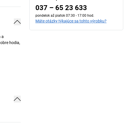
037 – 65 23 633
pondelok až piatok 07:30 - 17:00 hod.
Máte otázky týkajúce sa tohto výrobku?
h a
obre hodia,