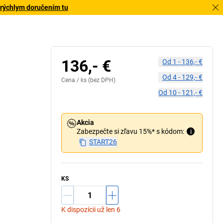
 rýchlym doručením tu
136,- €
Od
1
-
136,- €
Od
4
-
129,- €
Cena /
ks
(bez DPH)
Od
10
-
121,- €
Akcia
Zabezpečte si zľavu 15%* s kódom:
i
START26
KS
K dispozícii už len 6