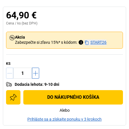
64,90 €
Cena /
ks
(bez DPH)
Akcia
Zabezpečte si zľavu 15%* s kódom:
i
START26
KS
Dodacia lehota
:
9-10 dni
DO NÁKUPNÉHO KOŠÍKA
Alebo
Prihláste sa a získajte ponuku v 3 krokoch