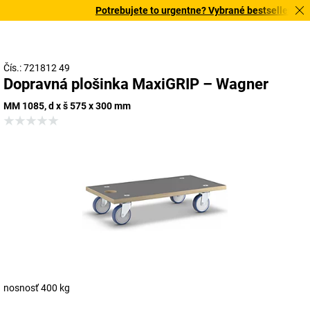
Potrebujete to urgentne? Vybrané bestsellery dor
Čís.: 721812 49
Dopravná plošinka MaxiGRIP – Wagner
MM 1085, d x š 575 x 300 mm
nosnosť 400 kg