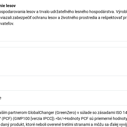
ie lesov
ospodarovania lesov a trvalo udržateľného lesného hospodárstva. Výrob
aviazali zabezpečiť ochranu lesov a životného prostredia a rešpektovať p
vateľov.
e
aším partnerom GlobalChanger (GreenZero) v súlade so zásadami ISO 1
7 (PCF) (GWP100 [verzia IPCC]).<br/>Hodnoty PCF sú priemerné hodnot
 daný produkt, ktoré neboli overené tretími stranami a môžu sa ďalej vyvíj