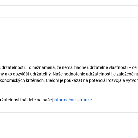
 udržateľnosti. To neznamená, že nemá žiadne udržateľné vlastnosti – ce
naný ako obzvlášť udržateľný. Naše hodnotenie udržateľnosti je založené n
onomických kritériách. Cieľom je poukázať na potenciál rozvoja a vytvor
držateľnosti nájdete na našej
informačnej stránke
.