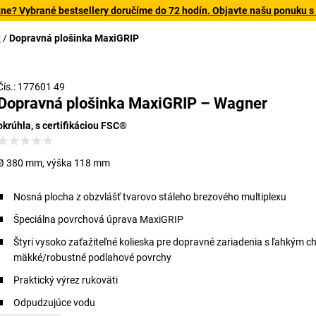
tne? Vybrané bestsellery doručíme do 72 hodín. Objavte našu ponuku s
y
Dopravná plošinka MaxiGRIP
Čís.: 177601 49
Dopravná plošinka MaxiGRIP – Wagner
okrúhla, s certifikáciou FSC®
Ø 380 mm, výška 118 mm
Nosná plocha z obzvlášť tvarovo stáleho brezového multiplexu
Špeciálna povrchová úprava MaxiGRIP
Štyri vysoko zaťažiteľné kolieska pre dopravné zariadenia s ľahkým 
mäkké/robustné podlahové povrchy
Praktický výrez rukoväti
Odpudzujúce vodu