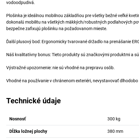
vodoodpudivá.
Plošinka je ideálnou mobilnou základňou pre všetky bežné veľké kveti
dokonalú mobilitu na všetkých mäkkých/robustných podlahových povrcho
bezpečne zafixujú plošinku na požadovanom mieste.
Ďalší plusový bod: Ergonomicky tvarované držadlo na prenášanie ERG
Náš kvalitatívny bonus: Tieto produkty sú značkovými produktmi a sú t
Výstražné upozornenie: nie sú vhodné na prepravu osôb.
Vhodné na používanie v chránenom exteriéri, nevystavovať dlhodobo 
Technické údaje
Nosnosť
300
kg
Dĺžka ložnej plochy
380
mm