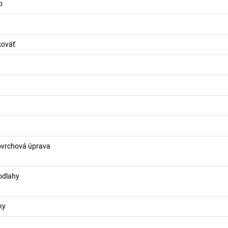
o
koväť
ovrchová úprava
odlahy
ky