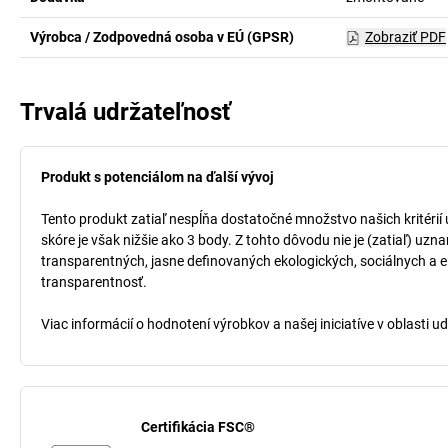
Výrobca / Zodpovedná osoba v EÚ (GPSR)
Zobraziť PDF
Trvalá udržateľnosť
Produkt s potenciálom na ďalší vývoj
Tento produkt zatiaľ nespĺňa dostatočné množstvo našich kritérií
skóre je však nižšie ako 3 body. Z tohto dôvodu nie je (zatiaľ) uz
transparentných, jasne definovaných ekologických, sociálnych a ek
transparentnosť.
Viac informácií o hodnotení výrobkov a našej iniciatíve v oblasti u
Certifikácia FSC®