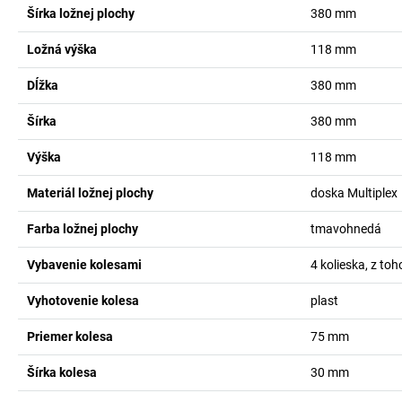
Šírka ložnej plochy
380
mm
Ložná výška
118
mm
Dĺžka
380
mm
Šírka
380
mm
Výška
118
mm
Materiál ložnej plochy
doska Multiplex
Farba ložnej plochy
tmavohnedá
Vybavenie kolesami
4 kolieska, z toh
Vyhotovenie kolesa
plast
Priemer kolesa
75
mm
Šírka kolesa
30
mm