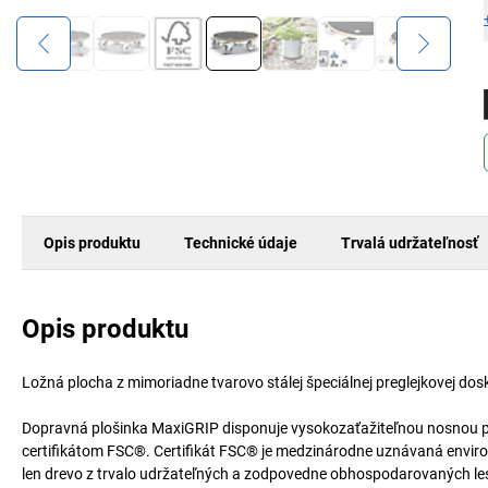
Opis produktu
Technické údaje
Trvalá udržateľnosť
Opis produktu
Ložná plocha z mimoriadne tvarovo stálej špeciálnej preglejkovej dosk
Dopravná plošinka MaxiGRIP disponuje vysokozaťažiteľnou nosnou ploc
certifikátom FSC®. Certifikát FSC® je medzinárodne uznávaná enviro
len drevo z trvalo udržateľných a zodpovedne obhospodarovaných le