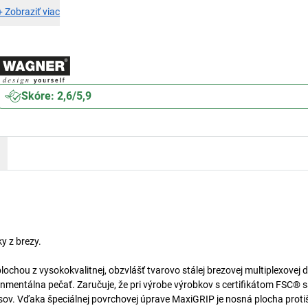
+
Zobraziť viac
Skóre: 2,6/5,9
y z brezy.
hou z vysokokvalitnej, obzvlášť tvarovo stálej brezovej multiplexovej 
nmentálna pečať. Zaručuje, že pri výrobe výrobkov s certifikátom FSC® 
sov. Vďaka špeciálnej povrchovej úprave MaxiGRIP je nosná plocha prot