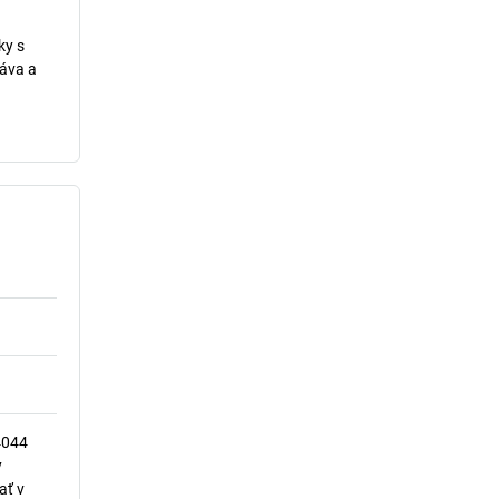
ky s
ráva a
4044
y
ať v