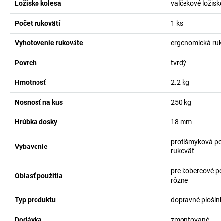
Ložisko kolesa
valčekové ložisk
Počet rukovätí
1
ks
Vyhotovenie rukoväte
ergonomická ru
Povrch
tvrdý
Hmotnosť
2.2
kg
Nosnosť na kus
250
kg
Hrúbka dosky
18
mm
protišmyková p
Vybavenie
rukoväť
pre kobercové p
Oblasť použitia
rôzne
Typ produktu
dopravné plošin
Dodávka
zmontované