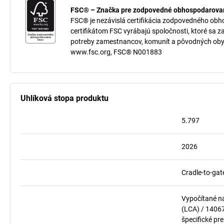
FSC® – Značka pre zodpovedné obhospodarovan
FSC® je nezávislá certifikácia zodpovedného obh
certifikátom FSC vyrábajú spoločnosti, ktoré sa z
potreby zamestnancov, komunít a pôvodných oby
www.fsc.org, FSC® N001883
Uhlíková stopa produktu
5.797
2026
Cradle-to-gat
Vypočítané n
(LCA) / 1406
špecifické pre