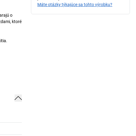
Máte otázky týkajúce sa tohto výrobku?
arajú o
zdami, ktoré
tia.