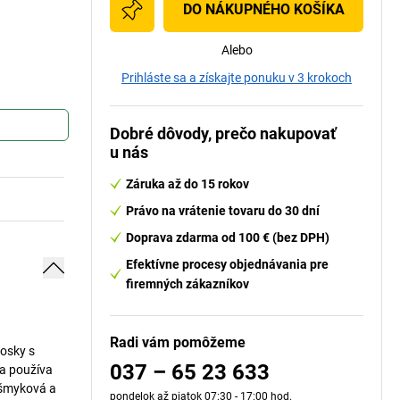
DO NÁKUPNÉHO KOŠÍKA
Alebo
Prihláste sa a získajte ponuku v 3 krokoch
Dobré dôvody, prečo nakupovať
u nás
Záruka až do 15 rokov
Právo na vrátenie tovaru do 30 dní
Doprava zdarma od 100 € (bez DPH)
Efektívne procesy objednávania pre
firemných zákazníkov
Radi vám pomôžeme
dosky s
037 – 65 23 633
sa používa
išmyková a
pondelok až piatok 07:30 - 17:00 hod.