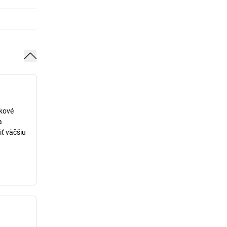
lkové
a
iť väčšiu