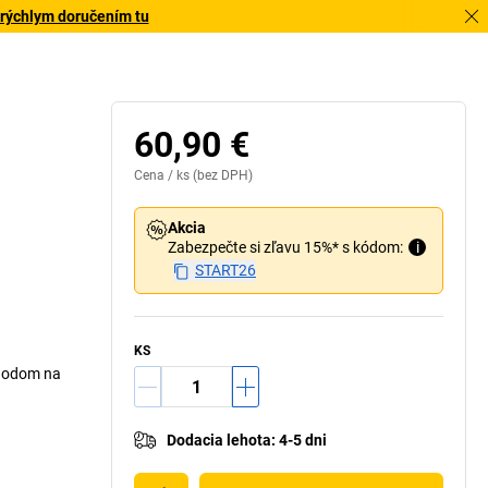
 rýchlym doručením tu
60,90 €
Cena /
ks
(bez DPH)
Akcia
Zabezpečte si zľavu 15%* s kódom:
i
START26
KS
chodom na
Dodacia lehota
:
4-5 dni