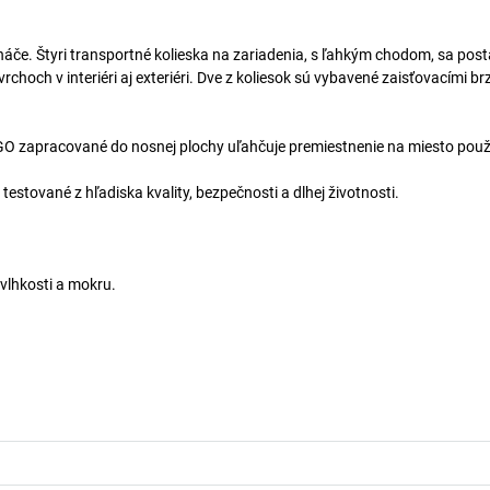
náče. Štyri transportné kolieska na zariadenia, s ľahkým chodom, sa post
ch v interiéri aj exteriéri. Dve z koliesok sú vybavené zaisťovacími br
O zapracované do nosnej plochy uľahčuje premiestnenie na miesto použi
estované z hľadiska kvality, bezpečnosti a dlhej životnosti.
vlhkosti a mokru.