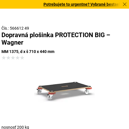
Potrebujete to urgentne? Vybrané bestsellery do
Čís.: 566612 49
Dopravná plošinka PROTECTION BIG –
Wagner
MM 1375, d x š 710 x 440 mm
nosnosť 200 kg