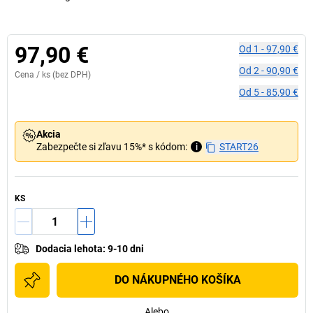
97,90 €
Od
1
-
97,90 €
Od
2
-
90,90 €
Cena /
ks
(bez DPH)
Od
5
-
85,90 €
Akcia
Zabezpečte si zľavu 15%* s kódom:
i
START26
KS
Dodacia lehota
:
9-10 dni
DO NÁKUPNÉHO KOŠÍKA
Alebo