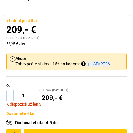
v balení po 4 iba
209,- €
Cena /
OJ
(bez DPH)
52,25 €
/
ks
Akcia
Zabezpečte si zľavu 15%* s kódom:
i
START26
OJ
Suma (bez DPH)
209,- €
K dispozícii už len 3
Dostanete 4 ks
Dodacia lehota
:
4-5 dni