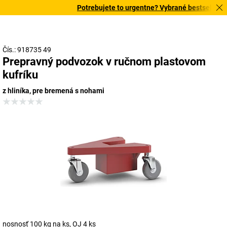
Potrebujete to urgentne? Vybrané bestsellery d
Čís.: 918735 49
Prepravný podvozok v ručnom plastovom
kufríku
z hliníka, pre bremená s nohami
nosnosť 100 kg na ks, OJ 4 ks