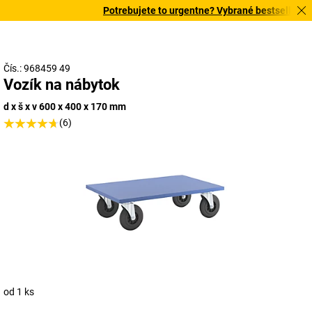
Potrebujete to urgentne? Vybrané bestsellery do
Čís.: 968459 49
Vozík na nábytok
d x š x v 600 x 400 x 170 mm
(6)
od 1 ks