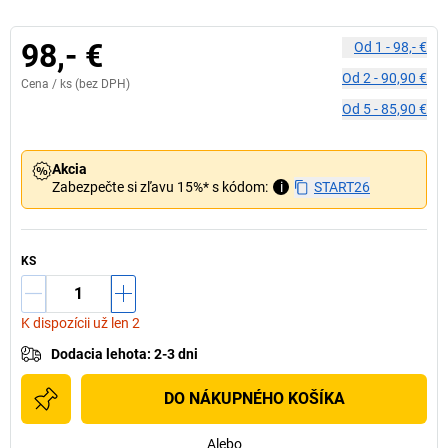
98,- €
Od
1
-
98,- €
Od
2
-
90,90 €
Cena /
ks
(bez DPH)
Od
5
-
85,90 €
Akcia
Zabezpečte si zľavu 15%* s kódom:
i
START26
KS
K dispozícii už len 2
Dodacia lehota
:
2-3 dni
DO NÁKUPNÉHO KOŠÍKA
Alebo