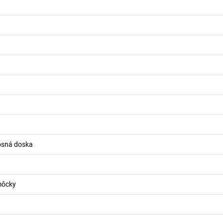
osná doska
môcky