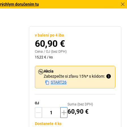
 rýchlym doručením tu
v balení po 4 iba
60,90 €
Cena /
OJ
(bez DPH)
15,22 €
/
ks
Akcia
Zabezpečte si zľavu 15%* s kódom:
i
START26
OJ
Suma (bez DPH)
60,90 €
Dostanete 4 ks