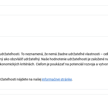
 udržateľnosti. To neznamená, že nemá žiadne udržateľné vlastnosti – ce
naný ako obzvlášť udržateľný. Naše hodnotenie udržateľnosti je založené n
onomických kritériách. Cieľom je poukázať na potenciál rozvoja a vytvor
držateľnosti nájdete na našej
informačnej stránke
.