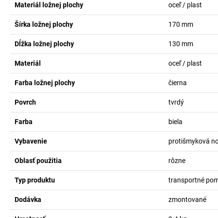
Materiál ložnej plochy
oceľ / plast
Šírka ložnej plochy
170
mm
Dĺžka ložnej plochy
130
mm
Materiál
oceľ / plast
Farba ložnej plochy
čierna
Povrch
tvrdý
Farba
biela
Vybavenie
protišmyková n
Oblasť použitia
rôzne
Typ produktu
transportné po
Dodávka
zmontované