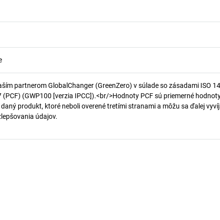
e
aším partnerom GlobalChanger (GreenZero) v súlade so zásadami ISO 1
7 (PCF) (GWP100 [verzia IPCC]).<br/>Hodnoty PCF sú priemerné hodnot
 daný produkt, ktoré neboli overené tretími stranami a môžu sa ďalej vyvíj
 zlepšovania údajov.