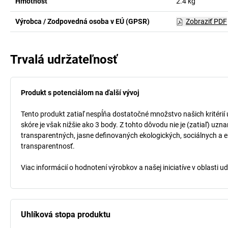
Hmotnosť
2.4
kg
Výrobca / Zodpovedná osoba v EÚ (GPSR)
Zobraziť PDF
Trvalá udržateľnosť
Produkt s potenciálom na ďalší vývoj
Tento produkt zatiaľ nespĺňa dostatočné množstvo našich kritérií
skóre je však nižšie ako 3 body. Z tohto dôvodu nie je (zatiaľ) uz
transparentných, jasne definovaných ekologických, sociálnych a ek
transparentnosť.
Viac informácií o hodnotení výrobkov a našej iniciatíve v oblasti u
Uhlíková stopa produktu