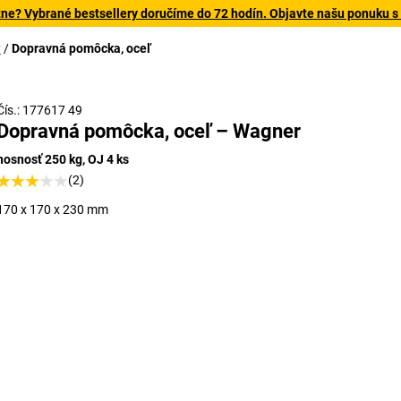
tne? Vybrané bestsellery doručíme do 72 hodín. Objavte našu ponuku s
y
Dopravná pomôcka, oceľ
Čís.: 177617 49
Dopravná pomôcka, oceľ – Wagner
nosnosť 250 kg, OJ 4 ks
(2)
170 x 170 x 230 mm