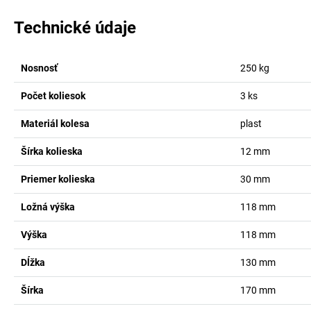
Technické údaje
Nosnosť
250
kg
Počet koliesok
3
ks
Materiál kolesa
plast
Šírka kolieska
12
mm
Priemer kolieska
30
mm
Ložná výška
118
mm
Výška
118
mm
Dĺžka
130
mm
Šírka
170
mm