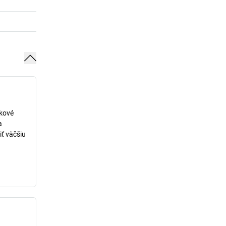
lkové
a
iť väčšiu