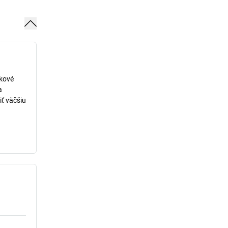
lkové
a
iť väčšiu