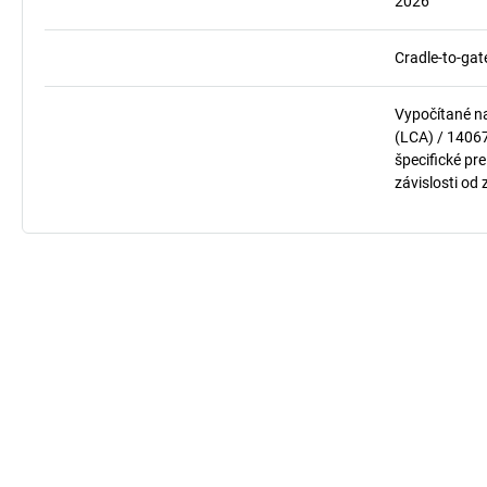
2026
Cradle-to-gat
Vypočítané n
(LCA) / 1406
špecifické pre
závislosti od