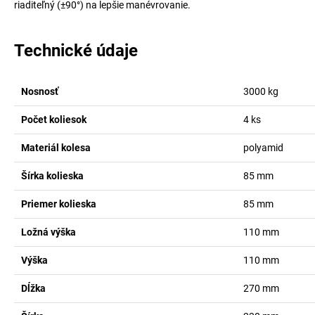
riaditeľný (±90°) na lepšie manévrovanie.
Technické údaje
Nosnosť
3000
kg
Počet koliesok
4
ks
Materiál kolesa
polyamid
Šírka kolieska
85
mm
Priemer kolieska
85
mm
Ložná výška
110
mm
Výška
110
mm
Dĺžka
270
mm