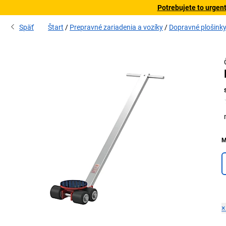
Potrebujete to urgen
Späť
Štart
Prepravné zariadenia a vozíky
Dopravné plošink
M