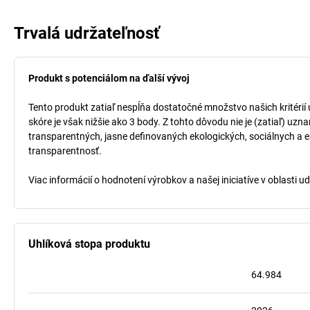
Trvalá udržateľnosť
Produkt s potenciálom na ďalší vývoj
Tento produkt zatiaľ nespĺňa dostatočné množstvo našich kritérií
skóre je však nižšie ako 3 body. Z tohto dôvodu nie je (zatiaľ) uz
transparentných, jasne definovaných ekologických, sociálnych a ek
transparentnosť.
Viac informácií o hodnotení výrobkov a našej iniciatíve v oblasti u
Uhlíková stopa produktu
64.984