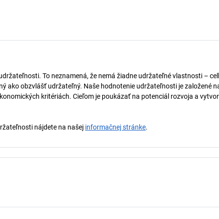
 udržateľnosti. To neznamená, že nemá žiadne udržateľné vlastnosti – ce
naný ako obzvlášť udržateľný. Naše hodnotenie udržateľnosti je založené n
onomických kritériách. Cieľom je poukázať na potenciál rozvoja a vytvor
držateľnosti nájdete na našej
informačnej stránke
.