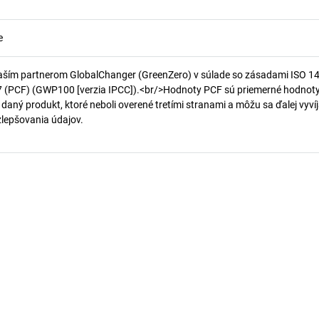
e
aším partnerom GlobalChanger (GreenZero) v súlade so zásadami ISO 1
7 (PCF) (GWP100 [verzia IPCC]).<br/>Hodnoty PCF sú priemerné hodnot
 daný produkt, ktoré neboli overené tretími stranami a môžu sa ďalej vyvíj
 zlepšovania údajov.