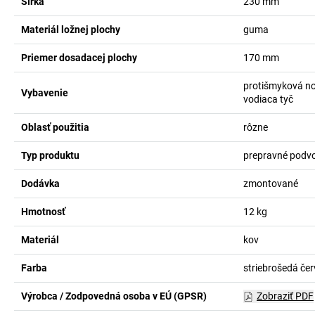
Šírka
230
mm
Materiál ložnej plochy
guma
Priemer dosadacej plochy
170
mm
protišmyková n
Vybavenie
vodiaca tyč
Oblasť použitia
rôzne
Typ produktu
prepravné podv
Dodávka
zmontované
Hmotnosť
12
kg
Materiál
kov
Farba
striebrošedá če
Výrobca / Zodpovedná osoba v EÚ (GPSR)
Zobraziť PDF