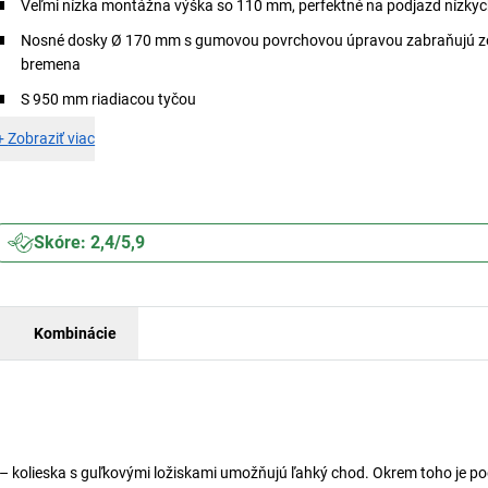
Veľmi nízka montážna výška so 110 mm, perfektné na podjazd nízkyc
Nosné dosky Ø 170 mm s gumovou povrchovou úpravou zabraňujú 
bremena
S 950 mm riadiacou tyčou
+
Zobraziť viac
Skóre: 2,4/5,9
Kombinácie
– kolieska s guľkovými ložiskami umožňujú ľahký chod. Okrem toho je p