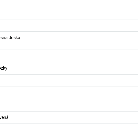
osná doska
ozky
rvená