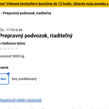
tne? Vybrané bestsellery doručíme do 72 hodín. Objavte našu ponuku s
y
Prepravný podvozok, riaditeľný
Čís.: 117616 49
Prepravný podvozok, riaditeľný
s riadiacou tyčou
nosnosť 3000 kg
ateriál
kov
kov, poniklovaný
×
Resetovať všetky vlastnosti