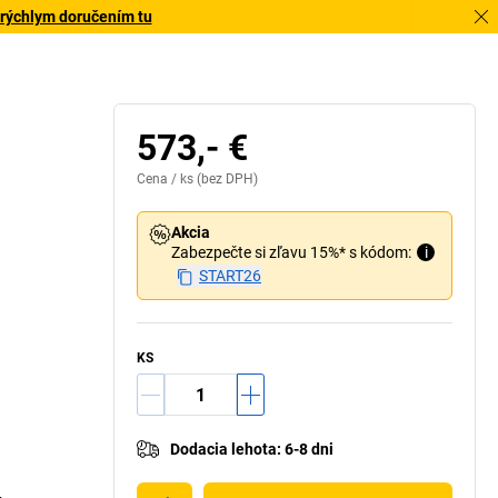
 rýchlym doručením tu
573,- €
Cena /
ks
(bez DPH)
Akcia
Zabezpečte si zľavu 15%* s kódom:
i
START26
KS
Dodacia lehota
:
6-8 dni