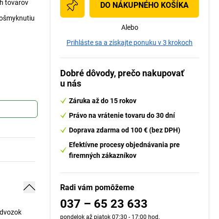
h tovarov
DO NÁKUPNÉHO KOŠÍKA
zošmyknutiu
Alebo
Prihláste sa a získajte ponuku v 3 krokoch
Dobré dôvody, prečo nakupovať
u nás
Záruka až do 15 rokov
Právo na vrátenie tovaru do 30 dní
Doprava zdarma od 100 € (bez DPH)
Efektívne procesy objednávania pre
firemných zákazníkov
Radi vám pomôžeme
037 – 65 23 633
odvozok
pondelok až piatok 07:30 - 17:00 hod.