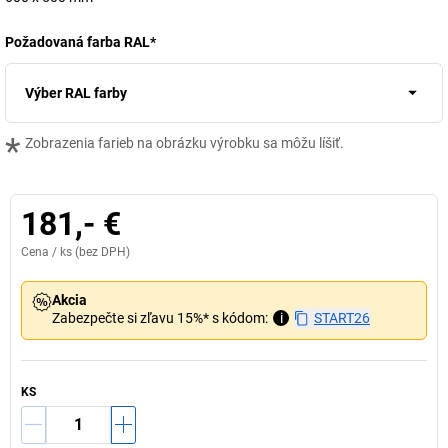
Požadovaná farba RAL
*
Výber RAL farby
*
Zobrazenia farieb na obrázku výrobku sa môžu líšiť.
181,- €
Cena /
ks
(bez DPH)
Akcia
Zabezpečte si zľavu 15%* s kódom:
i
START26
KS