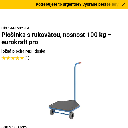
Potrebujete to urgentne? Vybrané bestsellery doručí
Čís.: 944545 49
Plošinka s rukoväťou, nosnosť 100 kg –
eurokraft pro
ložná plocha MDF doska
(1)
600 x 500 mm