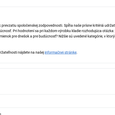
k prevzatiu spoločenskej zodpovednosti. Spĺňa naše prísne kritériá udržat
úcnosť. Pri hodnotení sa pri každom výrobku kladie rozhodujúca otázka:
mienok pre dnešok a pre budúcnosť? Nižšie sú uvedené kategórie, v ktorý
držateľnosti nájdete na našej
informačnej stránke
.
e