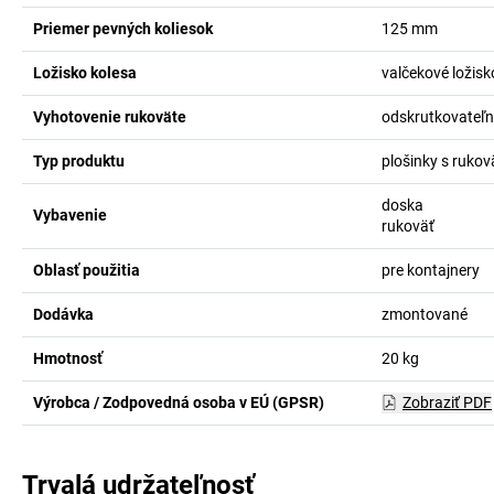
Priemer pevných koliesok
125
mm
Ložisko kolesa
valčekové ložisk
Vyhotovenie rukoväte
odskrutkovateľ
Typ produktu
plošinky s ruko
doska
Vybavenie
rukoväť
Oblasť použitia
pre kontajnery
Dodávka
zmontované
Hmotnosť
20
kg
Výrobca / Zodpovedná osoba v EÚ (GPSR)
Zobraziť PDF
Trvalá udržateľnosť