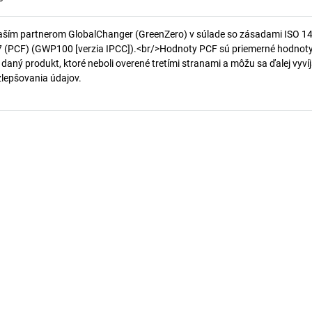
aším partnerom GlobalChanger (GreenZero) v súlade so zásadami ISO 1
7 (PCF) (GWP100 [verzia IPCC]).<br/>Hodnoty PCF sú priemerné hodnot
 daný produkt, ktoré neboli overené tretími stranami a môžu sa ďalej vyvíj
 zlepšovania údajov.