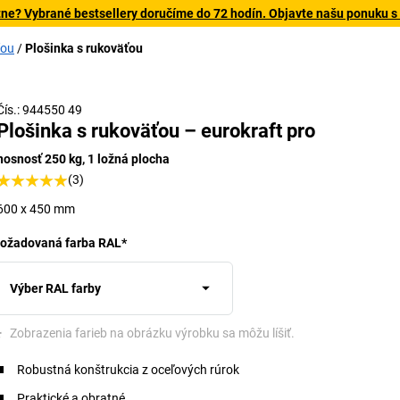
tne? Vybrané bestsellery doručíme do 72 hodín. Objavte našu ponuku s
ťou
Plošinka s rukoväťou
Čís.: 944550 49
Plošinka s rukoväťou – eurokraft pro
nosnosť 250 kg, 1 ložná plocha
(3)
600 x 450 mm
ožadovaná farba RAL
*
Výber RAL farby
*
Zobrazenia farieb na obrázku výrobku sa môžu líšiť.
Robustná konštrukcia z oceľových rúrok
Praktické a obratné