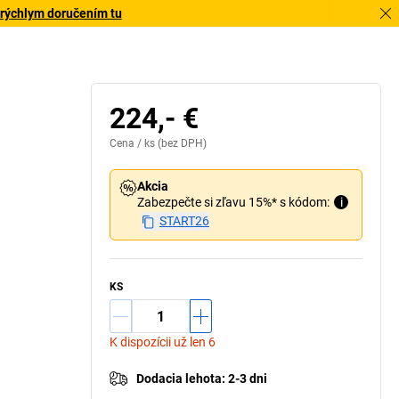
 rýchlym doručením tu
224,- €
Cena /
ks
(bez DPH)
Akcia
Zabezpečte si zľavu 15%* s kódom:
i
START26
KS
K dispozícii už len 6
Dodacia lehota
:
2-3 dni