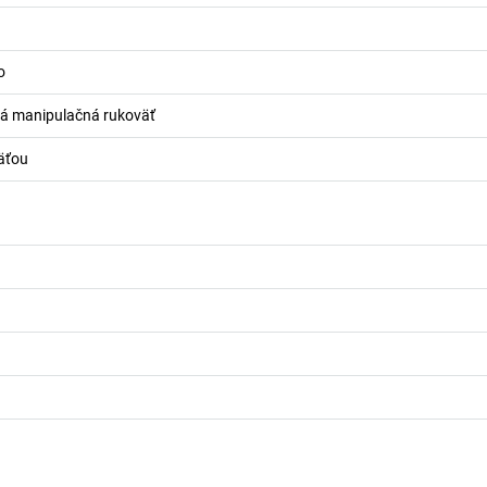
o
ná manipulačná rukoväť
väťou