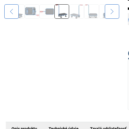
Opis produktu
Technické údaje
Trvalá udržateľnosť