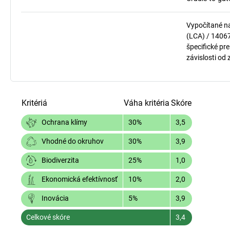
Vypočítané n
(LCA) / 1406
špecifické pre
závislosti od
Kritériá
Váha kritéria
Skóre
30%
3,5
Ochrana klímy
30%
3,9
Vhodné do okruhov
25%
1,0
Biodiverzita
10%
2,0
Ekonomická efektívnosť
5%
3,9
Inovácia
Celkové skóre
3,4