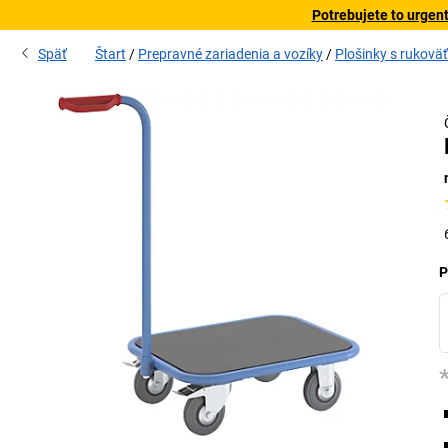
Potrebujete to urgen
Späť
Štart
Prepravné zariadenia a vozíky
Plošinky s rukovä
P