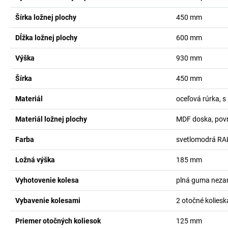
Šírka ložnej plochy
450
mm
Dĺžka ložnej plochy
600
mm
Výška
930
mm
Šírka
450
mm
Materiál
oceľová rúrka, 
Materiál ložnej plochy
MDF doska, pov
Farba
svetlomodrá RA
Ložná výška
185
mm
Vyhotovenie kolesa
plná guma neza
Vybavenie kolesami
2 otočné koliesk
Priemer otočných koliesok
125
mm