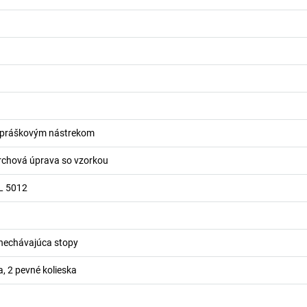
s práškovým nástrekom
rchová úprava so vzorkou
L 5012
nechávajúca stopy
a, 2 pevné kolieska