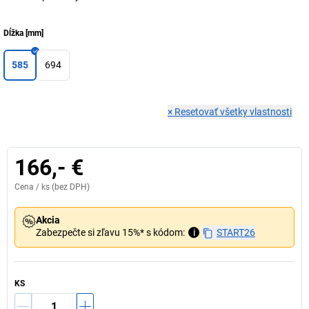
Dĺžka
[
mm
]
585
694
×
Resetovať všetky vlastnosti
166,- €
Cena /
ks
(bez DPH)
Akcia
Zabezpečte si zľavu 15%* s kódom:
i
START26
KS