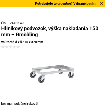
Potrebujete to urgentne? Vybrané bestsellery do
Čís.: 124136 49
Hliníkový podvozok, výška nakladania 150
mm – Gmöhling
vnútorná d x š 575 x 370 mm
bez manipulačnej rukoväti